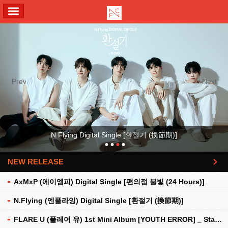
ALL MENU
Previous
Next
N.Flying Digital Single [환절기 (換節期)]
NEW RELEASE
더보기
AxMxP (에이엠피) Digital Single [편의점 불빛 (24 Hours)]
N.Flying (엔플라잉) Digital Single [환절기 (換節期)]
FLARE U (플레어 유) 1st Mini Album [YOUTH ERROR] _ Stationery Kit Ver.