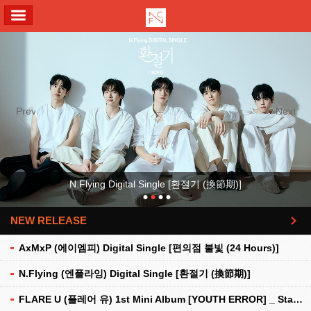
ALL MENU
Previous
Next
N.Flying Digital Single [환절기 (換節期)]
NEW RELEASE
더보기
AxMxP (에이엠피) Digital Single [편의점 불빛 (24 Hours)]
N.Flying (엔플라잉) Digital Single [환절기 (換節期)]
FLARE U (플레어 유) 1st Mini Album [YOUTH ERROR] _ Stationery Kit Ver.