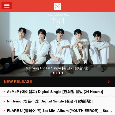
ALL MENU
Previous
Next
N.Flying Digital Single [환절기 (換節期)]
NEW RELEASE
더보기
AxMxP (에이엠피) Digital Single [편의점 불빛 (24 Hours)]
N.Flying (엔플라잉) Digital Single [환절기 (換節期)]
FLARE U (플레어 유) 1st Mini Album [YOUTH ERROR] _ Stationery Kit Ver.