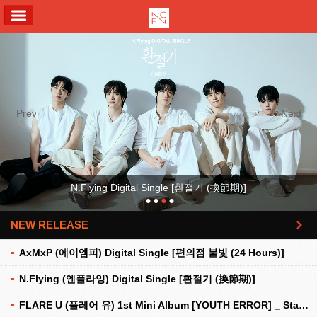
ALL MENU
Previous
Next
N.Flying Digital Single [환절기 (換節期)]
NEW RELEASE
더보기
AxMxP (에이엠피) Digital Single [편의점 불빛 (24 Hours)]
N.Flying (엔플라잉) Digital Single [환절기 (換節期)]
FLARE U (플레어 유) 1st Mini Album [YOUTH ERROR] _ Stationery Kit Ver.