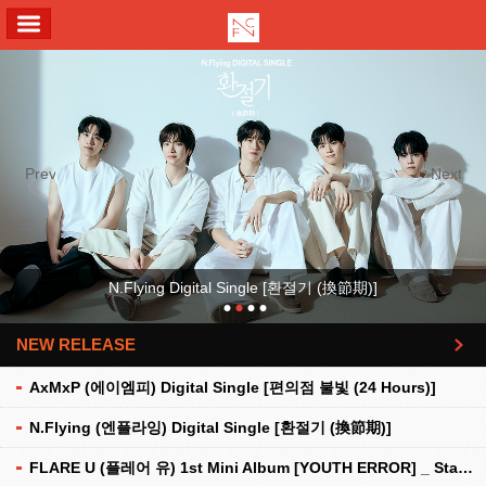
ALL MENU
Previous
Next
N.Flying Digital Single [환절기 (換節期)]
NEW RELEASE
더보기
AxMxP (에이엠피) Digital Single [편의점 불빛 (24 Hours)]
N.Flying (엔플라잉) Digital Single [환절기 (換節期)]
FLARE U (플레어 유) 1st Mini Album [YOUTH ERROR] _ Stationery Kit Ver.