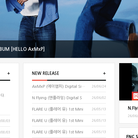
BUM [HELLO AxMxP]
+
+
NEW RELEASE
AxMxP (에이엠피) Digital Sing
26/06/24
니다.
N.Flying (엔플라잉) Digital S
26/06/02
FLARE U (플레어 유) 1st Mini
26/05/13
26/06
FLARE U (플레어 유) 1st Mini
26/05/13
/08/03
FLARE U (플레어 유) 1st Mini
26/05/13
/08/03