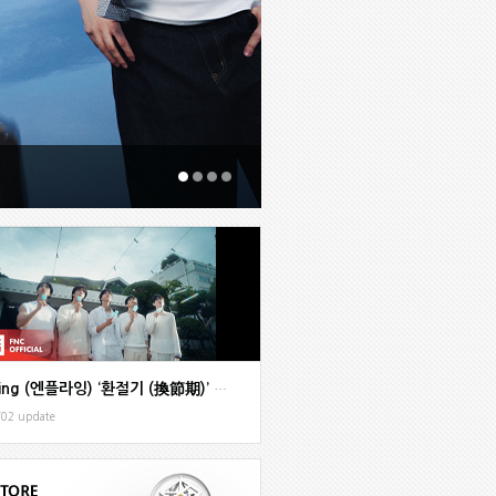
N.Flying (엔플라잉) ‘환절기 (換節期)’ MV
/02 update