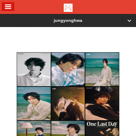
ALL MENU
jungyonghwa
▼