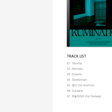
TRACK LIST
01. Trauma
02. Memory
03. Dreams
04. Gentleman
05. 잠시 (On And On)
06. Scenario
07. 오늘이라서 (For Fantasy)