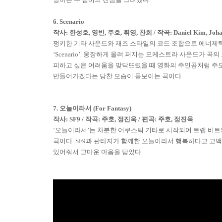
6. Scenario
작사
:
한성호
,
영빈
,
주호
,
휘영
,
찬희
/
작곡
: Daniel Kim, Joh
펑키한 기타 사운드와 재즈 스타일의 코드 조합으로 에너
‘
Scenario
’
.
웅장하게 울려 퍼지는 오케스트라 사운드가 곡의
피하고 싶은 어려움을 맞닥뜨렸을 때 영화의 주인공처럼 주
만들어가겠다는 당찬 모습이 돋보이는 곡이다
.
7.
오늘이라서
(For Fantasy)
작사
: SF9 /
작곡
:
주호
,
정진욱
/
편곡
:
주호
,
정진욱
‘오늘이라서’는 차분한 어쿠스틱 기타로 시작되어 트랩 비트
곡이다
. SF9
과 판타지가 함께한 오늘이라서 행복하다고 고백
있어줘서 고마운 마음을 담았다
.