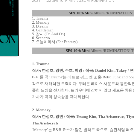
2021.11.22 SF9 10TH MINI ALBUM ‘RUMINATION’
SF9 10th Mini
Album
‘
RUMINATION
’
1. Trauma
2. Memory
3. Dreams
4. Gentleman
5.
잠시
(On And On)
6. Scenario
7.
오늘이라서
(For Fantasy)
SF9 10th Mini
Album
‘
RUMINATION
’
T
1
. Trauma
작사
:
한성호
,
영빈
,
주호
,
휘영
/
작곡
: Daniel Kim, Takey /
편
타이틀 곡
'Trauma'
는 레트로 펑크 앤 소울
(Retro Funk and Sou
각으로 재해석한 트랙이다
.
두터운 베이스 사운드와 몽환적
풀한 느낌을 선사한다
.
트라우마에 갇히지 않고 새로운 차원
가사가 곡의 성숙함을 극대화한다
.
2. Memory
작사
:
한성호
,
영빈
/
작곡
: Tesung Kim, Tha Aristocrats, Tiy
Tha Aristocrats
‘
Memory
’는
R&B
요소가 담긴 발라드 곡으로
,
습관처럼 떠오