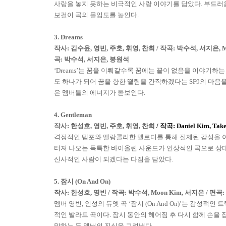
사랑을 놓지 못하는 비극적인 사랑 이야기를 담았다
.
부드러
보컬이 곡의 몰입도를 높인다
.
3. Dreams
작사
:
김수윤
,
영빈
,
주호
,
휘영
,
찬희
/
작곡
:
박수석
,
서지은
, 
곡
:
박수석
,
서지은
,
봉원석
‘
Dreams
’는 꿈을 이뤄갈수록 꿈에는 끝이 없음을 이야기하는
도 하나가 되어 꿈을 향한 떨림을 간직하겠다는
SF9
의 마음
은 멤버들의 에너지가 돋보인다
.
4. Gentleman
작사
:
한성호
,
영빈
,
주호
,
휘영
,
찬희
/
작곡
: Daniel Kim, Tak
격정적인 템포와 멜랑콜리한 멜로디를 통해 절제된 감성을 이
터져 나오는 독특한 바이올린 사운드가 인상적인 곡으로 상
신사적인 사람이 되겠다는 다짐을 담았다
.
5.
잠시
(On And On)
작사
:
한성호
,
영빈
/
작곡
:
박수석
, Moon Kim,
서지은
/
편곡
:
멤버 영빈
,
인성의 듀엣 곡 ‘잠시
(On And On)
’는 감성적인 
적인 발라드 곡이다
.
잠시 동안의 헤어짐 후 다시 함께 손을 
망하는 두 멤버의 진심을 그려냈다
.