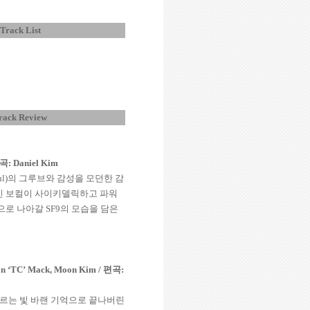
Track List
rack Review
곡
: Daniel Kim
l)
의 그루브와 감성을 모던한 감
인 보컬이 사이키델릭하고 파워
으로 나아갈
SF9
의 모습을 담은
on
‘
TC
’
Mack, Moon Kim /
편곡
:
르는 빛 바랜 기억으로 끝나버린