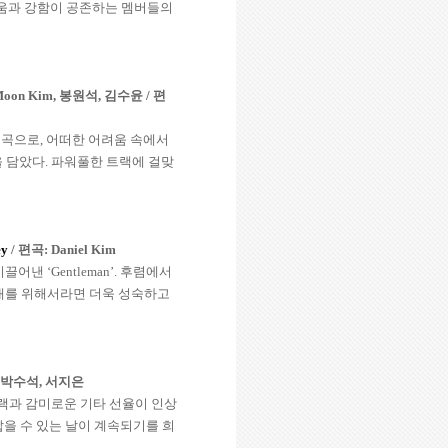
움과 강함이 공존하는 멤버들의
Moon Kim,
봉원석
,
김수윤
/
편
 곡으로
,
어떠한 어려움 속에서
을 담았다
.
파워풀한 트랙에 걸맞
ey
/
편곡
: Daniel Kim
끌어낸 ‘
Gentleman
’
.
후렴에서
대를 위해서라면 더욱 성숙하고
박수석
,
서지은
트랙과 감미로운 기타 선율이 인상
잡을 수 있는 날이 계속되기를 희