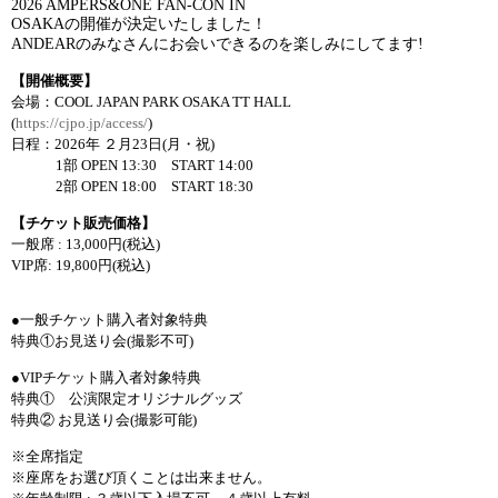
2026 AMPERS&ONE FAN-CON IN
OSAKA
の開催が決定いたしました！
ANDEAR
のみなさんにお会いできるのを楽しみにしてます
!
【
開催
概
要
】
会
場
：
COOL JAPAN PARK OSAKA TT HALL
(
https://cjpo.jp/access/
)
日程
：
2026
年
２
月
23
日
(
月
・
祝
)
1
部
OPEN 13:30
START 14:00
2
部
OPEN 18:00
START 18:30
【チケット
販
売価
格
】
一般席
: 13,000
円
(
税込
)
VIP
席
: 19,800
円
(
税込
)
●
一般
チケット
購入者
対
象特
典
特典
①お
見送
り
会
(
撮影不可
)
●
VIP
チケット
購入者
対
象特
典
特典
①
公演限定
オリジナルグッ
ズ
特典
②
お
見送
り
会
(
撮影可能
)
※
全席指定
※
座席
をお
選
び
頂
くことは
出
来
ません
。