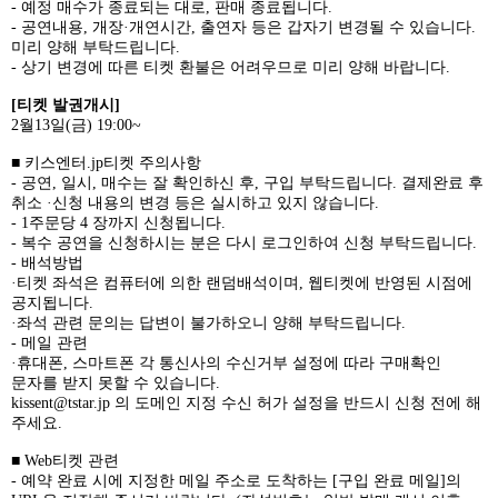
-
예정 매수가 종료되는 대로
,
판매 종료됩니다
.
-
공연내용
,
개장·개연시간
,
출연자 등은 갑자기 변경될 수 있습니다
.
미리 양해 부탁드립니다
.
-
상기 변경에 따른 티켓 환불은 어려우므로 미리 양해 바랍니다
.
[
티켓 발권개시
]
2
월
13
일
(
금
) 19:00~
■
키스엔터
.jp
티켓 주의사항
-
공연
,
일시
,
매수는 잘 확인하신 후
,
구입 부탁드립니다
.
결제완료 후
취소 ·신청 내용의 변경 등은 실시하고 있지 않습니다
.
- 1
주문당
4
장까지 신청됩니다
.
-
복수 공연을 신청하시는 분은 다시 로그인하여 신청 부탁드립니다
.
-
배석방법
·티켓 좌석은 컴퓨터에 의한 랜덤배석이며
,
웹티켓에 반영된 시점에
공지됩니다
.
·좌석 관련 문의는 답변이 불가하오니 양해 부탁드립니다
.
-
메일 관련
·휴대폰
,
스마트폰 각 통신사의 수신거부 설정에 따라 구매확인
문자를 받지 못할 수 있습니다
.
kissent@tstar.jp
의 도메인 지정 수신 허가 설정을 반드시 신청 전에 해
주세요
.
■
Web
티켓 관련
-
예약 완료 시에 지정한 메일 주소로 도착하는
[
구입 완료 메일
]
의