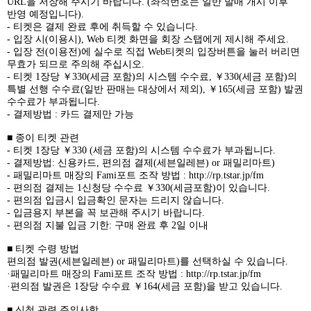
URL
을 저장해 주시기 바랍니다
. (
좌석번호는 일반 발매 개시 이후
반영 예정입니다
).
-
티켓은 결제 완료 후에 취득할 수 있습니다
.
-
입장 시
(
이용시
), Web
티켓 화면을 회장 스탭에게 제시해 주세요
.
-
입장 전
(
이용전
)
에 실수로 직접
Web
티켓의 입장버튼을 눌러 버리면
무효가 되므로 주의해 주십시오
.
-
티켓
1
장당 ￥
330(
세금 포함
)
의 시스템 수수료
,
￥
330(
세금 포함
)
의
특별 선행 수수료
(
일반 판매는 대상에서 제외
),
￥
165(
세금 포함
)
발권
수수료가 부과됩니다
.
-
결제방법
:
카드 결제만 가능
■ 종이 티켓 관련
-
티켓
1
장당 ￥
330 (
세금 포함
)
의 시스템 수수료가 부과됩니다
.
-
결제방법
:
신용카드
,
편의점 결제
(
세븐일레븐
) or
패밀리마트
)
-
패밀리마트 매장의
Fami
포트 조작 방법
:
http://rp.tstar.jp/fm
-
편의점 결제는
1
신청당 수수료 ￥
330(
세금포함
)
이 있습니다
.
-
편의점 입금시 입금확인 문자는 드리지 않습니다
.
-
입금용지 부본을 꼭 보관해 주시기 바랍니다
.
-
편의점 지불 입금 기한
:
구매 완료 후
2
일 이내
■ 티켓 수령 방법
편의점 발권
(
세븐일레븐
) or
패밀리마트
)
를 선택하실 수 있습니다
.
·패밀리마트 매장의
Fami
포트 조작 방법
:
http://rp.tstar.jp/fm
·편의점 발권은
1
장당 수수료 ￥
164(
세금 포함
)
을 받고 있습니다
.
■ 신청 관련 주의사항