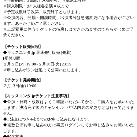
※
年
齢
制限
:
３
歳
以下入場不可
、４
歳
以上有
料
※
購入制限
：お
1
人
様
各公演
４
枚
ま
で
※
予定枚
数
終了次第
、
販
売
終了
となります
。
※
公演
内
容
、
開場
・
開演時間
、
出演者等
は
急遽
変
更
になる
場合
がござい
ます。あらかじめご
了承
ください。
※
上記
変
更
に
伴
うチケットの
払戻
しはできかねますのであらかじめご
了
承
くだ
さい。
【チケット
販
売
日程
】
◆キッスエンタ
.jp
最速先行販
売
(
先着
)
[
受付期間
]
２
月
５
日
(
木
) 19:00~
２
月
10
日
(
火
) 23:59
※
申
し
込
みボタンは
追
って
公開
いたします
。
【チケット
発
券開始
】
２
月
13
日
(
金
) 19:00~
【キッスエンタ
.jp
チケット
注意事項
】
◆
公演
・
日時
・
枚
数
はよくご
確認
いただいてから、ご
購入
をお
願
いいた
します。
決
済
完了後
のキャンセル
・
申
込内
容
の
変
更
などは
行
っておりま
せん
。
◆
1
注文
につき
4
枚
までのお
申
し
込
みになります
。
◆
複
数
公演
お
申
し
込
みの
方
は
再度
ログインしてお
申
し
込
みをお
願
いいた
します
。
◆
配席方法