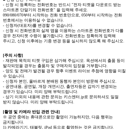
-
신청 시 등록하는 전화번호는 반드시
"
전자 티켓을 다운로드 받는
스마트폰 단말기의 전화번호
"
을 입력해 주세요
.
090/080/070
부터 시작하는 전화 번호만으로
, 050
부터 시작하는 전화
번호에서는 이용하실 수 없습니다
.
-
신청자
(
대표자
)
를 변경할 수 없습니다
.
-
신청 시 전화번호와 실제 앱을 이용하는 스마트폰 전화번호가 다를
경우 전자티켓 수령이 불가합니다
.
전화번호는 정확하게 입력해
주시고
,
신청 이후에는 기종 변경 등을 실시하지 않도록 해 주십시오
.
[
주의 사항
]
-
재판매 목적의 티켓 구입은 삼가해 주십시오
.
옥션에서의 출품 등이
발각되었을 경우는 출품자 및 구매자의 입장을 거부합니다
.
-
양도 및 전매가 발견될 경우 향후 이벤트 라이브 추첨에 영향을 미칠
수 있습니다
.
-
신청자 본인
,
올바르게 분배된 동행자 본인이 방문해 주십시오
.
-
공연내용
,
공연일
,
개장·개연시간
,
출연자등은 갑자기 변경되는
경우가 있습니다
.
미리 양해 부탁드립니다
.
-
상기 이외의 내용에 관한 문의는 키스엔터
.jp
로 문의하셔도 일절
받지 않습니다
.
미리 양해 부탁드립니다
.
[
촬영 및 카메라 반입 관련 안내
]
※ 공연 중에는 휴대폰으로만 촬영이 가능하지만
,
다음 행위는
금지됩니다
.
1)
카메라기기
,
태블릿
, iPod
등으로 촬영하는 것은 금지합니다
.