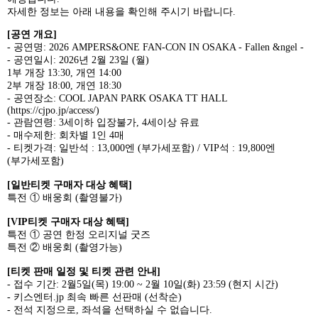
자세한 정보는 아래 내용을 확인해 주시기 바랍니다
.
[
공연 개요
]
-
공연명
: 2026 AMPERS&ONE FAN-CON IN OSAKA - Fallen &ngel -
-
공연일시
: 2026
년
2
월
23
일
(
월
)
1
부 개장
13:30,
개연
14:00
2
부 개장
18:00,
개연
18:30
-
공연장소
: COOL JAPAN PARK OSAKA TT HALL
(
https://cjpo.jp/access/
)
-
관람연령
: 3
세이하 입장불가
, 4
세이상 유료
-
매수제한
:
회차별
1
인
4
매
-
티켓가격
:
일반석
: 13,000
엔
(
부가세포함
) / VIP
석
: 19,800
엔
(
부가세포함
)
[
일반티켓 구매자 대상 혜택
]
특전 ① 배웅회
(
촬영불가
)
[VIP
티켓 구매자 대상 혜택
]
특전 ① 공연 한정 오리지널 굿즈
특전 ② 배웅회
(
촬영가능
)
[
티켓 판매 일정 및 티켓 관련 안내
]
-
접수 기간
: 2
월
5
일
(
목
) 19:00 ~ 2
월
10
일
(
화
) 23:59 (
현지 시간
)
-
키스엔터
.jp
최속 빠른 선판매
(
선착순
)
-
전석 지정으로
,
좌석을 선택하실 수 없습니다
.