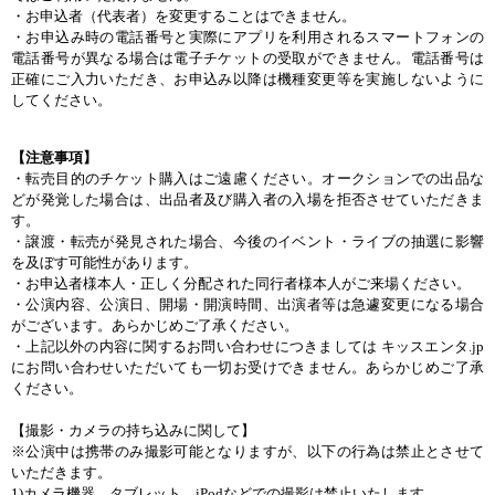
・
お
申
込
者
（
代表者
）を
変
更
することはできません
。
・
お
申
込
み
時
の
電話番
号
と
実
際
にアプリを
利用
されるスマ
ー
トフォンの
電話番
号
が
異
なる
場合
は
電子
チケットの
受取
ができません。
電話番
号
は
正確
にご
入力
いただき、お
申
込
み
以降
は
機種
変
更等
を
実
施
しないように
してください
。
【
注意事項
】
・転売
目的
のチケット
購入
はご
遠慮
ください。オ
ー
クションでの
出品
な
どが
発覚
した
場合
は、
出品者及
び
購入者
の
入場
を
拒否
させていただきま
す
。
・譲
渡
・転売
が
発
見
された
場合
、
今後
のイベント
・
ライブの
抽選
に
影響
を
及
ぼす
可能性
があります
。
・
お
申
込
者
様
本人
・
正
しく
分配
された
同行者
様
本人
がご
来
場
ください
。
・
公演
内
容
、
公演日
、
開場
・
開演時間
、
出演者等
は
急遽
変
更
になる
場合
がございます。あらかじめご
了承
ください
。
・
上記以外
の
内
容
に
関
するお
問
い
合
わせにつきましては
キッスエンタ
.jp
にお
問
い
合
わせいただいても
一切
お
受
けできません。あらかじめご
了承
ください
。
【
撮影
・
カメラの
持
ち
込
みに
関
して】
※
公演中
は
携
帯
のみ
撮影可能
となりますが、
以下
の
行
為
は
禁止
とさせて
いただきます。
1)
カメラ
機器
、タブレット、
iPod
などでの
撮影
は
禁止
いたします。