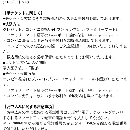
クレジットのみ
【
紙
チケットに
関
して
】
■チケット
1
枚
につき￥
330(
税込
)
のシステム
手
数
料
を
戴
いております
。
■
決
済
方
法
クレジット、コンビニ
支
払
い
(
セブン
-
イレブン
or
ファミリ
ー
マ
ー
ト
)
・
ファミリ
ー
マ
ー
ト
店頭
の
Fami
ポ
ー
ト
操作方法
：
http://rp.tstar.jp/fm
・
コンビニ
決
済
は
1
申
込当
り
手
数
料
￥
330(
税込
)
戴
いております
。
・
コンビニでのお
振
込
みの
際
、ご
入金確認
メ
ー
ルはいたしておりませ
ん
。
・
振
込
用紙
の
控
えを
必
ず
保管
いただきますようお
願
いいたします
。
■コンビニ
支
払
い
入金期限
購入完了後
、
2
日以
内
■チケット
受取方法
コンビニ
発
券
(
セブン
-
イレブン
or
ファミリ
ー
マ
ー
ト
)
をお
選
びいただけま
す
。
・
ファミリ
ー
マ
ー
ト
店頭
の
Fami
ポ
ー
ト
操作方法
：
http://rp.tstar.jp/fm
・
コンビニ
発
券
は
1
枚
につき
手
数
料
￥
164(
税込
)
を
戴
いております
。
【お
申
込
みに
関
する
注意事項
】
・
お
申
込
みの
際
に
登
録
する
電話番
号
は、
必
ず
“
電子
チケットをダウンロ
ー
ドされるスマ
ー
トフォン
端末
の
電話番
号
”
を
入力
してください
。
※
090/080/070
から
始
まる
電話番
号
のみとなり、
050
から
始
まる
電話番
号
ではご
利用
いただけません
。