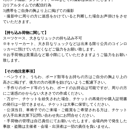
2)
リアルタイムでの
配信行
為
3)
携
帯
をご
自身
の
胸
より
上
に
掲
げての
撮影
・
撮影中
に
周
りの
方
に
迷惑
をかけていると
判
断
した
場合
お
声
掛
けをさせ
ていただきます。
【
持
ち
込
み
荷物
に
関
して
】
ス
ー
ツケ
ー
ス、
大
きなリュックの
持
ち
込
み
不可
※キャリ
ー
カ
ー
ト、
大
き
目
なリュックなどは
出
来
る
限
り
公共
のコインロ
ッカ
ー
に
預
けていただくなどご
協力
をお
願
い
致
します
。
※お
手荷物
は
貴重品
など
最小限
にしていただきますようご
協力
をお
願
い
致
します
。
【その
他注意事項
】
・
ペンライト、うちわ、ボ
ー
ド
類等
をお
持
ちの
方
はご
自分
の
胸
より
上
の
高
さに
掲
げ
ず、
後方
の
方
の
視界
を
妨
げないようご
配慮下
さい
。
・
手作
りのボ
ー
ド
等
のうちわ、ボ
ー
ドのお
持
込
は
可能
ですが、
周
りの
方
にご
迷惑
のかからない
大
きさでの
作成
ください
。
・
万
が
一
、チケットを
紛失
された
場合
、チケットの
再
発
行
や
購入証明書
の
発
行
は
一切
できません。チケットは
大事
に
保管
してください
。
・
公演
当
日
、
車椅子
でのご
来
場
・
ご
鑑賞
をご
希望
される
方
は、チケット
が
入手出
来
次第下記問
い
合
わせ
先
にお
問合
せください
。
・
手荷物
の
管理
は
自己責任
にてお
願
いいたします。
会
場
内
外
で
発
生
した
事故
・盗
難
は
主催者
・会
場
・
出演者
は
一切
の
責任
を
負
いません
。