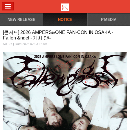
ALL MENU
NEW RELEASE
NOTICE
F'MEDIA
[콘서트] 2026 AMPERS&ONE FAN-CON IN OSAKA -
Fallen &ngel - 개최 안내
No. 27 | Date 2026.02.03 16:59