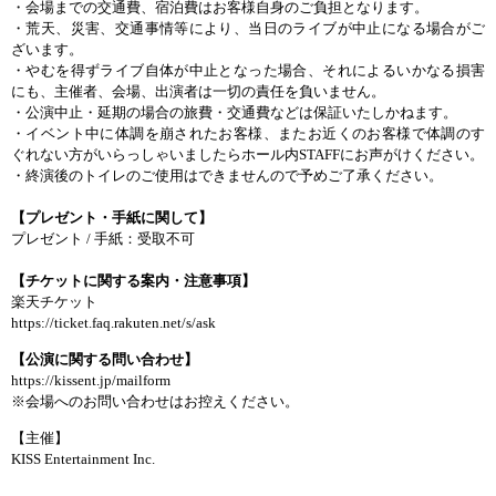
・会
場
までの
交通費
、
宿泊費
はお
客
様
自身
のご
負担
となります
。
・
荒天
、
災害
、
交通事情等
により、
当
日
のライブが
中止
になる
場合
がご
ざいます
。
・
やむを
得
ずライブ
自体
が
中止
となった
場合
、それによるいかなる
損害
にも、
主催者
、
会
場
、
出演者
は
一切
の
責任
を
負
いません
。
・
公演中止
・
延期
の
場合
の
旅費
・
交通費
などは
保証
いたしかねます
。
・
イベント
中
に
体調
を
崩
されたお
客
様
、またお
近
くのお
客
様
で
体調
のす
ぐれな
い
方
がいらっしゃいましたらホ
ー
ル
内
STAFF
にお
声
がけください
。
・
終演後
のトイレのご
使用
はできませんので
予
めご
了承
ください
。
【プレゼント
・
手紙
に
関
して
】
プレゼント
/
手紙
：
受取不可
【チケットに
関
する
案
内
・
注意事項
】
楽
天
チケッ
ト
https://ticket.faq.rakuten.net/s/ask
【
公演
に
関
する
問
い
合
わせ
】
https://kissent.jp/mailform
※
会
場
へのお
問
い
合
わせはお
控
えください
。
【
主催
】
KISS Entertainment Inc.