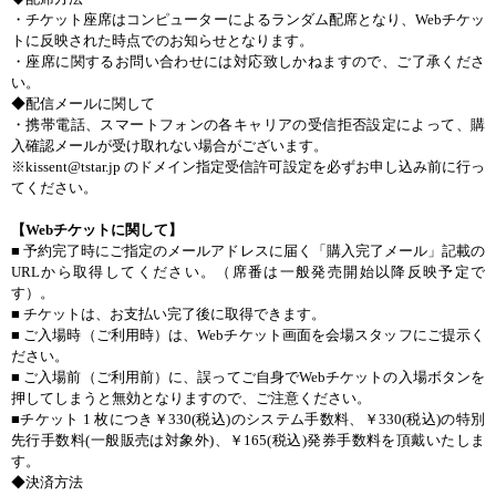
・
チケット
座席
はコンピュ
ー
タ
ー
によるランダム
配席
となり、
Web
チケッ
トに
反映
された
時点
でのお
知
らせとなります
。
・
座席
に
関
するお
問
い
合
わせには
対応
致
しかねますので、ご
了承
くださ
い
。
◆
配信
メ
ー
ルに
関
し
て
・
携
帯
電話
、スマ
ー
トフォンの
各
キャリアの
受信拒否設定
によって、
購
入確認
メ
ー
ルが
受
け
取
れない
場合
がございます
。
※
kissent@tstar.jp
のドメイン
指定受信許可設定
を
必
ずお
申
し
込
み
前
に
行
っ
てください
。
【
Web
チケットに
関
して
】
■
予約完了時
にご
指定
のメ
ー
ルアドレスに
届
く「
購入完了
メ
ー
ル」
記載
の
URL
から
取得
してください。（
席番
は
一般
発売
開始以降反映予定
で
す）
。
■
チケットは、お
支
払
い
完了後
に
取得
できます
。
■
ご
入場時
（ご
利用時
）は、
Web
チケット
画
面
を
会
場
スタッフにご
提示
く
ださい
。
■
ご
入場前
（ご
利用前
）に、
誤
ってご
自身
で
Web
チケットの
入場
ボタンを
押
してしまうと
無
効
となりますので、ご
注意
ください
。
■チケット
1
枚
につき￥
330(
税込
)
のシステム
手
数
料
、￥
330(
税込
)
の
特別
先行手
数
料
(
一般販
売
は
対
象外
)
、￥
165(
税込
)
発
券手
数
料
を
頂戴
いたしま
す
。
◆
決
済
方
法