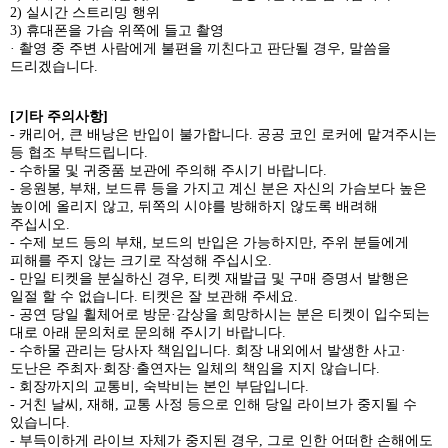
2)
실시간 스트리밍 행위
3)
휴대폰을 가슴 위쪽에 들고 촬영
· 촬영 중 주변 사람에게 불편을 끼친다고 판단될 경우
,
말씀을
드리겠습니다
.
[
기타 주의사항
]
-
캐리어
,
큰 배낭은 반입이 불가합니다
.
공공 코인 로커에 맡겨주시는
등 협조 부탁드립니다
.
-
수하물 및 귀중품 보관에 주의해 주시기 바랍니다
.
-
응원봉
,
부채
,
보드류 등을 가지고 계신 분은 자신의 가슴보다 높은
높이에 올리지 않고
,
뒤쪽의 시야를 방해하지 않도록 배려해
주십시오
.
-
수제 보드 등의 부채
,
보드의 반입은 가능하지만
,
주위 분들에게
피해를 주지 않는 크기로 작성해 주십시오
.
-
만일 티켓을 분실하신 경우
,
티켓 재발급 및 구매 증명서 발행은
일절 할 수 없습니다
.
티켓은 잘 보관해 주세요
.
-
공연 당일 휠체어로 방문·감상을 희망하시는 분은 티켓이 입수되는
대로 아래 문의처로 문의해 주시기 바랍니다
.
-
수하물 관리는 당사자 책임입니다
.
회장 내외에서 발생한 사고·
도난은 주최자·회장·출연자는 일체의 책임을 지지 않습니다
.
-
회장까지의 교통비
,
숙박비는 본인 부담입니다
.
-
거친 날씨
,
재해
,
교통 사정 등으로 인해 당일 라이브가 중지될 수
있습니다
.
-
부득이하게 라이브 자체가 중지된 경우
,
그로 인한 어떠한 손해에도