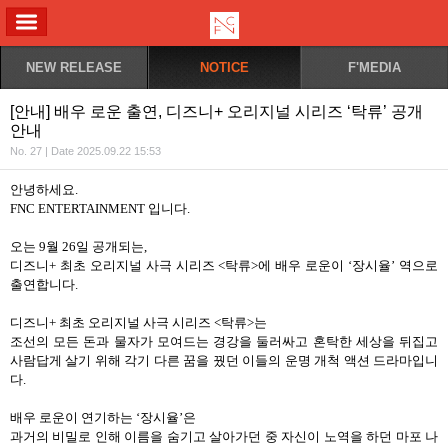
ALL MENU
NEW RELEASE
NOTICE
F'MEDIA
[안내] 배우 로운 출연, 디즈니+ 오리지널 시리즈 ‘탁류’ 공개
안내
No. 27 | Date 2025.09.22 15:53
안녕하세요
.
FNC ENTERTAINMENT
입니다
.
오는
9
월
26
일 공개되는
,
디즈니
+
최초 오리지널
사극 시리즈
<
탁류
>
에 배우 로운이
‘장시율’
역으로
출연합니다
.
디즈니
+
최초 오리지널 사극 시리즈
<
탁류
>
는
조선의 모든 돈과 물자가 모여드는 경강을 둘러싸고 혼탁한 세상을 뒤집고
사람답게 살기 위해 각기 다른 꿈을 꿨던 이들의 운명 개척 액션 드라마입니
다
.
배우 로운이 연기하는
‘장시율’은
과거의 비밀로 인해 이름을 숨기고 살아가던 중 자신이 노역을 하던 마포 나