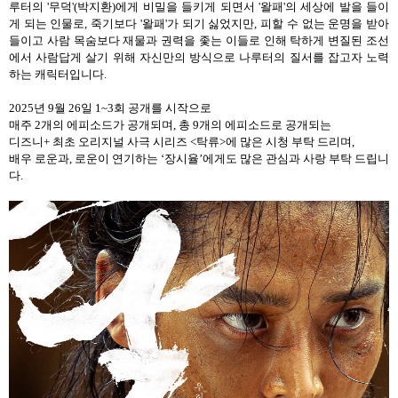
루터의
'
무덕
'(
박지환
)
에게 비밀을 들키게 되면서
'
왈패
'
의 세상에 발을 들이
게 되는 인물로
,
죽기보다
'
왈패
'
가 되기 싫었지만
,
피할 수 없는 운명을 받아
들이고 사람 목숨보다 재물과 권력을 좇는 이들로 인해 탁하게 변질된 조선
에서 사람답게 살기 위해 자신만의 방식으로 나루터의 질서를 잡고자 노력
하는 캐릭터입니다
.
2025
년
9
월
26
일
1~3
회 공개를 시작으로
매주
2
개의 에피소드가 공개되며
,
총
9
개의 에피소드로 공개되는
디즈니
+
최초 오리지널 사극 시리즈
<
탁류
>
에
많은 시청 부탁 드리며
,
배우 로운과
,
로운이 연기하는
‘장시율’에게도 많은 관심과 사랑 부탁 드립니
다
.