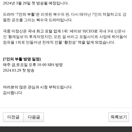
2024
년
3
월
29
일 첫 방송될 예정입니다
.
드라마 ‘
7
인의 부활’은
리셋된 복수의 판
,
다시 태어난
7
인의 처절하고도 강
렬한 공조를 그리는
복수극 드라마입니다
.
극중 이정신은 국내 최고 포털 업계
1
위
‘
세이브
’
의
CEO
로
국내
3
대 신문사
인
'
황제일보
'
의 후계자였지만
,
모든 걸 버리고 포털사이트 사업에 뛰어들어
점유율
1
위로 만들어낸 천재적
인물 ‘황찬성’ 역을 맡게 되었습니다
.
[7
인의 부활 방영 일정
]
매주 금
,
토요일 오후
10:00 SBS
방영
2024.03.29
첫 방송
여러분의 많은 관심과 시청 부탁드립니다
.
감사합니다
.
이전글
다음글
목록보기