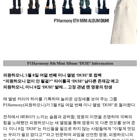
P1Harmony 8th Mini Album ‘DUH!’ Information
피원하모니
, 5
월
8
일 여덟 번째 미니 앨범
‘DUH!’
로 컴백
“
피원하모니 없이 안 될걸
?”
타이틀곡
‘DUH!’
남다른 존재감 예고
피원하모니
,
미니
8
집
‘DUH!’
발매
…
고정 관념 깬 영웅의 탄생
매 앨범 커리어 하이를 기록하며 놀라운 성장세를 보여 주는 그룹
P1Harmony(
피원하모니
)
가
5
월
8
일 여덟 번째 미니 앨범
‘DUH!’
로 돌아왔다
.
전작에서
HERO
가 느끼는 슬픔과 공허함
,
영웅의 이면을 조명하며 극복의
힘을 노래했던 피원하모니는 새 앨범을 통해 영웅의 또 다른 면모를 보여 준
다
.
미니
8
집
‘DUH!’
는 자신들을 필요로 하지 않는 사람들에게
“
이렇게 멋있
는 우리가 필요 없다고
?”
라고 반문하며 파업을 선언한 영웅
,
피원하모니의