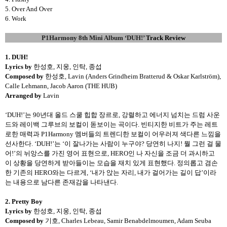
5. Over And Over
6. Work
P1Harmony 8th Mini Album ‘DUH!’
Track Review
1. DUH!
Lyrics by
한성호
,
지웅
,
인탁
,
종섭
Composed by
한성호
, Lavin (Anders Grindheim Bratterud & Oskar Karlström),
Calle Lehmann, Jacob Aaron (THE HUB)
Arranged by
Lavin
‘DUH!’
는
90
년대
올드
스쿨
힙합
장르로
,
강렬하고
에너지
넘치는
드럼
사운
드와
레이백
그루브의
보컬이
돋보이는
곡이다
.
빈티지한
비트가
주는
레트
로한
매력과
P1Harmony
멤버들의
트렌디한
보컬이
어우러져
색다른
느낌을
선사한다
. ‘DUH!’
는
‘
이
잘나가는
사람이
누구야
?
당연히
나지
!
뭘
그런
걸
물
어
!’
의
뉘앙스를
가진
영어
표현으로
, HERO
인
나
자신을
조금
더
과시하고
이
상황을
당연하게
받아들이는
모습을
재치
있게
표현했다
.
정의롭고
겸손
한
기존의
HERO
와는
다르게
, ‘
내가
앉는
자리
,
내가
걸어가는
길이
답
’
이라
는
내용으로
남다른
존재감을
나타낸다
.
2. Pretty Boy
Lyrics by
한성호
,
지웅
,
인탁
,
종섭
Composed by
기호
, Charles Lebeau, Samir Benabdelmoumen, Adam Seuba