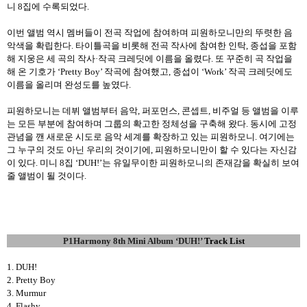
니
8
집에 수록되었다
.
이번 앨범 역시 멤버들이 전곡 작업에 참여하며 피원하모니만의 뚜렷한 음
악색을 확립한다
.
타이틀곡을 비롯해 전곡 작사에 참여한 인탁
,
종섭을 포함
해 지웅은 세 곡의 작사
·
작곡 크레딧에 이름을 올렸다
.
또 꾸준히 곡 작업을
해 온 기호가
‘Pretty Boy’
작곡에 참여했고
,
종섭이
‘Work’
작곡 크레딧에도
이름을 올리며 완성도를 높였다
.
피원하모니는 데뷔 앨범부터 음악
,
퍼포먼스
,
콘셉트
,
비주얼 등 앨범을 이루
는 모든 부분에 참여하며 그룹의 확고한 정체성을 구축해 왔다
.
동시에 고정
관념을 깬 새로운 시도로 음악 세계를 확장하고 있는 피원하모니
.
여기에는
그 누구의 것도 아닌 우리의 것이기에
,
피원하모니만이 할 수 있다는 자신감
이 있다
.
미니
8
집
‘DUH!’
는 유일무이한 피원하모니의 존재감을 확실히 보여
줄 앨범이 될 것이다
.
P1Harmony 8th Mini Album ‘DUH!’
Track List
1. DUH!
2. Pretty Boy
3. Murmur
4. Flashy