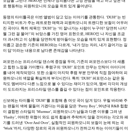
모습을 그린다
. HERO
는 언제나 정의롭다는 고정 관념을 깨고 하고 싶은 대
로 행동하는 피원하모니의 모습을 위트 있게 풀어낸다
.
동명의 타이틀곡은 이번 앨범이 담고 있는 이야기를 관통한다
. ‘DUH!’
는 빈
티지한 비트가 주는 레트로한 매력과 피원하모니의 트렌디한 보컬이 어우러
진 곡이다
.
특히 제목인
‘DUH!’
는
‘
이 잘나가는 사람이 누구야
?
당연히 나지
!
뭘 그런 걸 물어
!’
의 뉘앙스를 가진 영어 표현으로
, HERO
인 나 자신을 조금
더 과시하고 이 상황을 당연하게 받아들이는 모습을 재치 있게 표현했다
.
정
의롭고 겸손한 기존의
HERO
와는 다르게
, ‘
내가 앉는 자리
,
내가 걸어가는 길
이 답
’
이라는 내용으로 남다른 존재감을 나타낸다
.
퍼포먼스는 프리스타일 댄스에 중점을 두며
,
기존의 퍼포먼스보다 더 새롭
고 힙한 느낌을 가미했다
.
후렴구의
‘DUH!’
포인트 안무는 인탁이 아이디어
를 내어 제작되었다
.
또한 소울이 마지막 후렴 부분 안무에 직접 참여하며 피
원하모니의 색깔을 확실하게 부각시킨다
.
특히
‘DUH!’
퍼포먼스는 같은 동
작도 멤버마다 다른 느낌으로 볼 수 있다는 재미가 있으며
,
멤버 각각의 개성
이 도드라지는 프리스타일 댄스를 즐길 수 있다는 점이 포인트로 작용한다
.
신보에는 타이틀곡
‘DUH!’
를 포함해 총 여섯 곡이 담겨 있다
.
우릴 바라봐 주
는 팬들의 색에 물들어 가겠다는 마음을 담은
‘Pretty Boy’, 90
년대
R&B
힙합
이 결합된 스타일의
‘Murmur’,
피원하모니가 남들과 다른 이유를 그려 낸
‘Flashy’,
어떠한 위협이 와도 쉽게 휩쓸려 추락하지 않을 것이라는 각오와 패
기를 드러낸
‘Over And Over’,
실험적인 피원하모니의 보컬이 눈에 띄는 곡
‘Work’
까지
,
다양한 장르의 곡과 피원하모니가 전하고자 하는 이야기들이 미