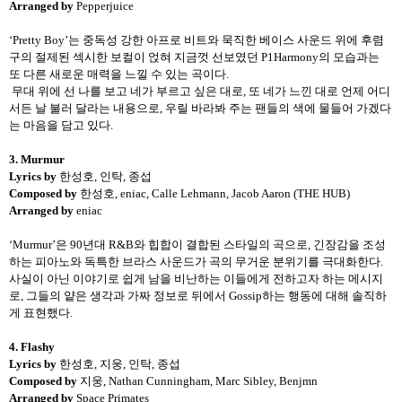
Arranged by
Pepperjuice
‘Pretty Boy’
는 중독성 강한 아프로 비트와 묵직한 베이스 사운드 위에 후렴
구의 절제된 섹시한 보컬이 얹혀 지금껏 선보였던
P1Harmony
의 모습과는
또 다른 새로운 매력을 느낄 수 있는 곡이다
.
무대 위에 선 나를 보고 네가 부르고 싶은 대로
,
또 네가 느낀 대로 언제 어디
서든 날 불러 달라는 내용으로
,
우릴 바라봐 주는 팬들의 색에 물들어 가겠다
는 마음을 담고 있다
.
3. Murmur
Lyrics by
한성호
,
인탁
,
종섭
Composed by
한성호
, eniac, Calle Lehmann, Jacob Aaron (THE HUB)
Arranged by
eniac
‘Murmur’
은
90
년대
R&B
와 힙합이 결합된 스타일의 곡으로
,
긴장감을 조성
하는 피아노와 독특한 브라스 사운드가 곡의 무거운 분위기를 극대화한다
.
사실이 아닌 이야기로 쉽게 남을 비난하는 이들에게 전하고자 하는 메시지
로
,
그들의 얕은 생각과 가짜 정보로 뒤에서
Gossip
하는 행동에 대해 솔직하
게 표현했다
.
4. Flashy
Lyrics by
한성호
,
지웅
,
인탁
,
종섭
Composed by
지웅
, Nathan Cunningham, Marc Sibley, Benjmn
Arranged by
Space Primates