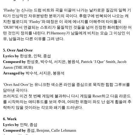
‘Flashy’
는 신나는 드럼 비트와 곡을 이끌어 나가는 날카로운 질감의 일렉 기
타가 인상적인 자유분방한 분위기의 곡이다
.
후렴구에 반복되어 나오는 캐
치한 멜로디의
‘Flashy’
와 떼창은 이 곡에 에너지를 더해주며 타이틀곡
‘DUH!’
에서 연결되는 스토리가 물질적인 것들을 넘어 진정한 화려함이란 어
떤 것인지 정의를 내린다
. P1Harmony
가 남들에게 비치는 모습 그 이상인 이
유
,
남들과는 다른 이유를 그려 낸다
.
5. Over And Over
Lyrics by
한성호
,
인탁
,
종섭
Composed by
한성호
,
박수석
,
서지은
,
봉원석
, Patrick
‘
J.Que
’
Smith, Jacob
Aaron (THE HUB)
Arranged by
박수석
,
서지은
,
봉원석
‘Over And Over’
는 유니크한 색소폰 라인을 중심으로 묵직한 힙합 그루브를
담아낸 곡이다
.
쓰러져도 이건 첫 번째 게임에 불과하니 다시 게임을
Reset
하고 다음 라운드
를 시작하자는 애티튜드를 보여 주며
,
어떠한 위협이 와도 난 쉽게 휩쓸려 추
락하지 않을 것이라는 각오와 패기를 드러낸다
.
6. Work
Lyrics by
인탁
,
종섭
Composed by
종섭
, Benjmn, Calle Lehmann