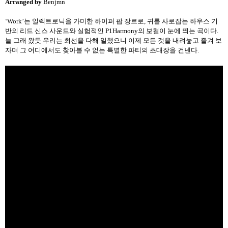
Arranged by
Benjmn
‘Work’
는 일렉트로닉을 가미한 하이퍼 팝 장르로
,
귀를 사로잡는 하우스 기
반의 리드 신스 사운드와 실험적인
P1Harmony
의 보컬이 눈에 띄는 곡이다
.
늘 그래 왔듯 우리는 최선을 다해 일했으니 이제 모든 것을 내려놓고 즐겨 보
자며 그 어디에서도 찾아볼 수 없는 특별한 파티의 초대장을 건넨다
.