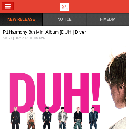
ALL MENU
NEW RELEASE
NOTICE
F'MEDIA
P1Harmony 8th Mini Album [DUH!] D ver.
No. 27 | Date 2025.05.08 18:45