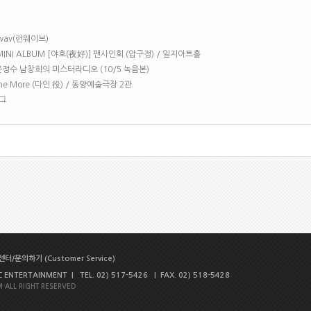
N.wav(런웨이브)
6TH MINI ALBUM [야호(夜好)] 팬사인회 (압구정) / 일지아트홀
 FM 윤정수 남창희의 미스터라디오 (10/5 녹음본)
One More (다인 役) / 동양예술극장 2관
리그
터/문의하기 (Customer Service)
NTERTAINMENT | TEL. 02) 517-5426 | FAX. 02) 518-5428
 ALL RIGHT RESERVED