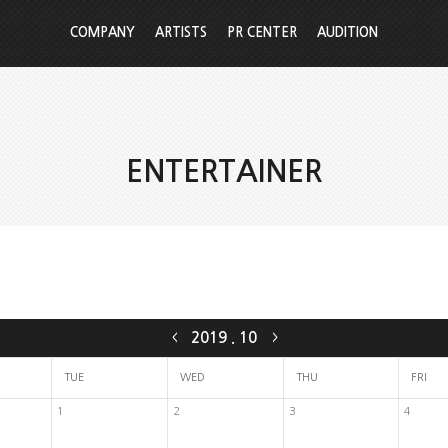
COMPANY
ARTISTS
PR CENTER
AUDITION
ENTERTAINER
2019
.
10
<
>
TUE
WED
THU
FRI
1
2
3
4