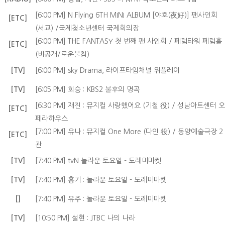
[6:00 PM] N.Flying 6TH MINI ALBUM [야호(夜好)] 팬사인회
[ETC]
(서교) /국제청소년센터 국제회의장
[6:00 PM] THE FANTASY
첫 번째 팬 사인회 / 페럼타워 페럼홀
[ETC]
(비공개/로운불참)
[TV]
[6:00 PM] sky Drama, 라이프타임채널 위플레이
[TV]
[6:05 PM] 회승 : KBS2 불후의 명곡
[6:30 PM] 재진 : 뮤지컬 사랑했어요 (기철 役) / 성남아트센터 오
[ETC]
페라하우스
[7:00 PM] 유나 : 뮤지컬 One More (다인 役) / 동양예술극장 2
[ETC]
관
[TV]
[7:40 PM] tvN 놀라운 토요일 - 도레미마켓
[TV]
[7:40 PM] 홍기 : 놀라운 토요일 - 도레미마켓
[]
[7:40 PM] 유주 : 놀라운 토요일 - 도레미마켓
[TV]
[10:50 PM] 설현 : JTBC 나의 나라