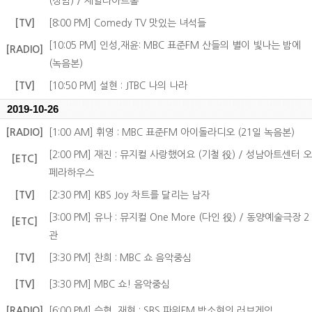
(상암) / 제일라아트홀
[TV]
[8:00 PM] Comedy TV 맛있는 녀석들
[10:05 PM] 인성,재윤: MBC 표준FM 산들의 별이 빛나는 밤에
[RADIO]
(녹음본)
[TV]
[10:50 PM] 설현 : JTBC 나의 나라
2019-10-26
[RADIO]
[1:00 AM] 휘영 : MBC 표준FM 아이돌라디오 (21일 녹음본)
[2:00 PM] 재진 : 뮤지컬 사랑했어요 (기철 役) / 성남아트센터 오
[ETC]
페라하우스
[TV]
[2:30 PM] KBS Joy 차트를 달리는 남자
[3:00 PM] 유나 : 뮤지컬 One More (다인 役) / 동양예술극장 2
[ETC]
관
[TV]
[3:30 PM] 찬희 : MBC 쇼 음악중심
[TV]
[3:30 PM] MBC 쇼! 음악중심
[RADIO]
[6:00 PM] 승협, 재현 : SBS 파워FM 박소현의 러브게임