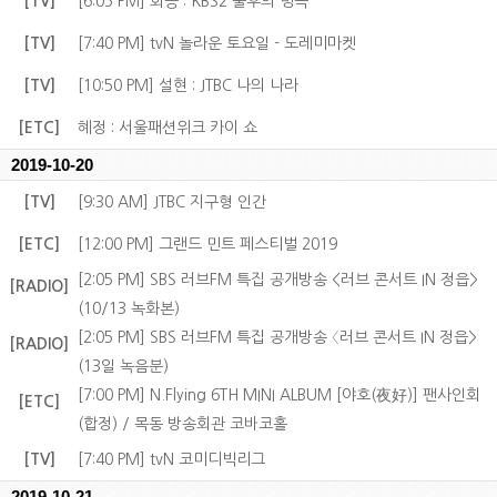
[TV]
[6:05 PM] 회승 : KBS2 불후의 명곡
[TV]
[7:40 PM] tvN 놀라운 토요일 - 도레미마켓
[TV]
[10:50 PM] 설현 : JTBC 나의 나라
[ETC]
혜정 : 서울패션위크 카이 쇼
2019-10-20
[TV]
[9:30 AM] JTBC 지구형 인간
[ETC]
[12:00 PM] 그랜드 민트 페스티벌 2019
[2:05 PM] SBS 러브FM 특집 공개방송 <러브 콘서트 IN 정읍>
[RADIO]
(10/13 녹화본)
[2:05 PM] SBS 러브FM 특집 공개방송 〈러브 콘서트 IN 정읍>
[RADIO]
(13일 녹음분)
[7:00 PM] N.Flying 6TH MINI ALBUM [야호(夜好)] 팬사인회
[ETC]
(합정) / 목동 방송회관 코바코홀
[TV]
[7:40 PM] tvN 코미디빅리그
2019-10-21