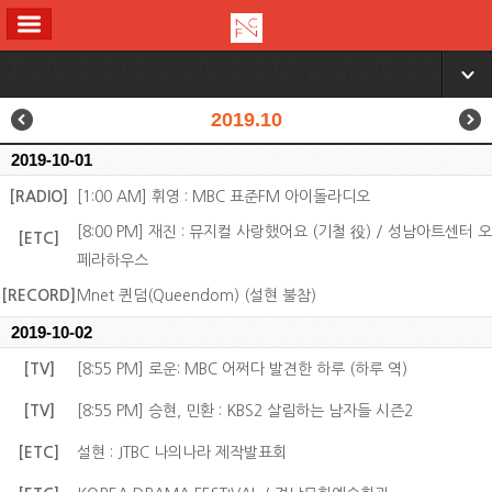
ALL MENU
▼
2019.10
2019-10-01
[RADIO]
[1:00 AM] 휘영 : MBC 표준FM 아이돌라디오
[8:00 PM] 재진 : 뮤지컬 사랑했어요 (기철 役) / 성남아트센터 오
[ETC]
페라하우스
[RECORD]
Mnet 퀸덤(Queendom) (설현 불참)
2019-10-02
[TV]
[8:55 PM] 로운: MBC 어쩌다 발견한 하루 (하루 역)
[TV]
[8:55 PM] 승현, 민환 : KBS2 살림하는 남자들 시즌2
[ETC]
설현 : JTBC 나의나라 제작발표회