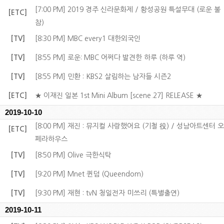
[7:00 PM] 2019 경주 신라문화제 / 황성공원 특설무대 (로운 불
[ETC]
참)
[TV]
[8:30 PM] MBC every1 대한외국인
[TV]
[8:55 PM] 로운: MBC 어쩌다 발견한 하루 (하루 역)
[TV]
[8:55 PM] 민환 : KBS2 살림하는 남자들 시즌2
[ETC]
★ 이재진 일본 1st Mini Album [scene.27] RELEASE ★
2019-10-10
[8:00 PM] 재진 : 뮤지컬 사랑했어요 (기철 役) / 성남아트센터 오
[ETC]
페라하우스
[TV]
[8:50 PM] Olive 극한식탁
[TV]
[9:20 PM] Mnet 퀸덤 (Queendom)
[TV]
[9:30 PM] 재현 : tvN 청일전자 미쓰리 (특별출연)
2019-10-11