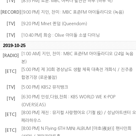
[TV]
[8:55 PM] 로운: MBC 어쩌다 발견한 하루 (하루 역)
[RECORD]
[9:00 PM] 지민, 찬미 : MBC 표준FM 아이돌라디오 (녹음)
[TV]
[9:20 PM] Mnet 퀸덤 (Queendom)
[TV]
[10:40 PM] 회승 : Olive 아이돌 소셜 다이닝
2019-10-25
[1:00 AM] 지민, 찬미 : MBC 표준FM 아이돌라디오 (24일 녹음
[RADIO]
본)
[5:00 PM] 제 30회 경상남도 생활 체육 대축전 개회식 / 진주종
[ETC]
합경기장 (로운불참)
[TV]
[5:00 PM] KBS2 뮤직뱅크
[6:30 PM] 인성,다원,찬희 : KBS WORLD WE K-POP
[TV]
(OVERSEAS)
[8:00 PM] 재진 : 뮤지컬 사랑했어요 (기철 役) / 성남아트센터 오
[ETC]
페라하우스
[8:00 PM] N.Flying 6TH MINI ALBUM [야호(夜好)] 팬사인회
[ETC]