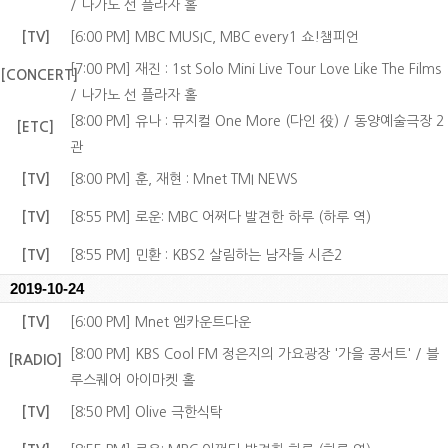
/ 나가노 선 플라자 홀
[TV]
[6:00 PM] MBC MUSIC, MBC every1 쇼!챔피언
[7:00 PM] 재진 : 1st Solo Mini Live Tour Love Like The Films
[CONCERT]
/ 나가노 선 플라자 홀
[8:00 PM] 유나 : 뮤지컬 One More (다인 役) / 동양예술극장 2
[ETC]
관
[TV]
[8:00 PM] 훈, 재현 : Mnet TMI NEWS
[TV]
[8:55 PM] 로운: MBC 어쩌다 발견한 하루 (하루 역)
[TV]
[8:55 PM] 민환 : KBS2 살림하는 남자들 시즌2
2019-10-24
[TV]
[6:00 PM] Mnet 엠카운트다운
[8:00 PM] KBS Cool FM 정은지의 가요광장 '가을 콩서트' / 블
[RADIO]
루스퀘어 아이마켓 홀
[TV]
[8:50 PM] Olive 극한식탁