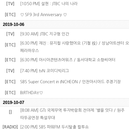
[TV]
[10:50 PM] 설현 : JTBC 나의 나라
[ETC]
♡ SF9 3rd Anniversary ♡
2019-10-06
[TV]
[9:30 AM] JTBC 지구형 인간
[6:30 PM] 재진 : 뮤지컬 사랑했어요 (기철 役) / 성남아트센터 오
[ETC]
페라하우스
[ETC]
[6:30 PM] 아시아콘텐츠어워즈 / 동서대학교 소향씨어터
[TV]
[7:40 PM] tvN 코미디빅리그
[ETC]
SBS Super Concert in INCHEON / 인천아시아드 주경기장
[ETC]
BIRTHDAY♡
2019-10-07
[8:08 AM] GTI 국제무역 투자박람회 전야제 '별을 잇다 / 원주
[]
따뚜공연장 특설무대
[RADIO]
[2:00 PM] SBS 파워FM 두시탈출 컬투쇼