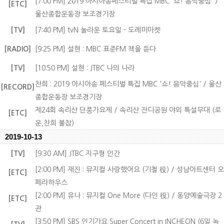
[7:00 PM] 2019 아시아송페스티벌 특집 MBC '쇼! 음악중심' /
[ETC]
울산종합운동장 보조경기장
[TV]
[7:40 PM] tvN 놀라운 토요일 - 도레미마켓
[RADIO]
[9:25 PM] 설현 : MBC 표준FM 책을 듣다
[TV]
[10:50 PM] 설현 : JTBC 나의 나라
찬희 : 2019 아시아송 페스티벌 특집 MBC '쇼! 음악중심' / 울산
[RECORD]
종합운동장 보조경기장
제24회 속리산 단풍가요제 / 속리산 잔디공원 야외 특설무대 (로
[ETC]
운,찬희 불참)
2019-10-13
[TV]
[9:30 AM] JTBC 지구형 인간
[2:00 PM] 재진 : 뮤지컬 사랑했어요 (기철 役) / 성남아트센터 오
[ETC]
페라하우스
[2:00 PM] 유나 : 뮤지컬 One More (다인 役) / 동양예술극장 2
[ETC]
관
[3:50 PM] SBS 인기가요 Super Concert in INCHEON (6일 녹