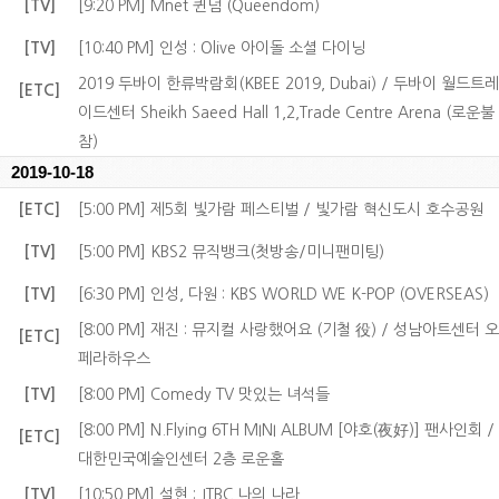
[TV]
[9:20 PM] Mnet 퀸덤 (Queendom)
[TV]
[10:40 PM] 인성 : Olive 아이돌 소셜 다이닝
2019 두바이 한류박람회(KBEE 2019, Dubai) / 두바이 월드트레
[ETC]
이드센터 Sheikh Saeed Hall 1,2,Trade Centre Arena (로운불
참)
2019-10-18
[ETC]
[5:00 PM] 제5회 빛가람 페스티벌 / 빛가람 혁신도시 호수공원
[TV]
[5:00 PM] KBS2 뮤직뱅크(첫방송/미니팬미팅)
[TV]
[6:30 PM] 인성, 다원 : KBS WORLD WE K-POP (OVERSEAS)
[8:00 PM] 재진 : 뮤지컬 사랑했어요 (기철 役) / 성남아트센터 오
[ETC]
페라하우스
[TV]
[8:00 PM] Comedy TV 맛있는 녀석들
[8:00 PM] N.Flying 6TH MINI ALBUM [야호(夜好)] 팬사인회 /
[ETC]
대한민국예술인센터 2층 로운홀
[TV]
[10:50 PM] 설현 : JTBC 나의 나라