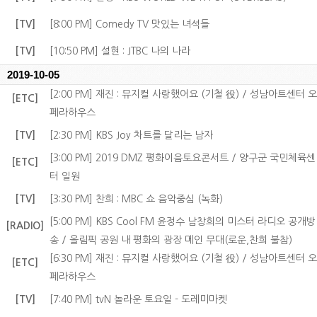
[TV]
[8:00 PM] Comedy TV 맛있는 녀석들
[TV]
[10:50 PM] 설현 : JTBC 나의 나라
2019-10-05
[2:00 PM] 재진 : 뮤지컬 사랑했어요 (기철 役) / 성남아트센터 오
[ETC]
페라하우스
[TV]
[2:30 PM] KBS Joy 차트를 달리는 남자
[3:00 PM] 2019 DMZ 평화이음토요콘서트 / 양구군 국민체육센
[ETC]
터 일원
[TV]
[3:30 PM] 찬희 : MBC 쇼 음악중심 (녹화)
[5:00 PM] KBS Cool FM 윤정수 남창희의 미스터 라디오 공개방
[RADIO]
송 / 올림픽 공원 내 평화의 광장 메인 무대(로운,찬희 불참)
[6:30 PM] 재진 : 뮤지컬 사랑했어요 (기철 役) / 성남아트센터 오
[ETC]
페라하우스
[TV]
[7:40 PM] tvN 놀라운 토요일 - 도레미마켓