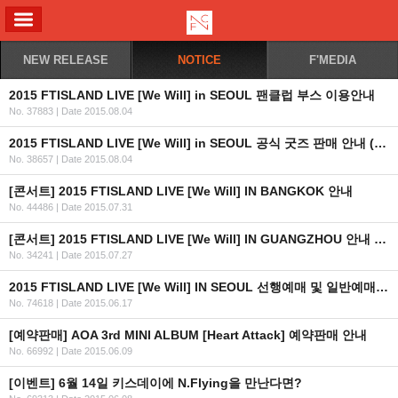
ALL MENU
NEW RELEASE
NOTICE
F'MEDIA
2015 FTISLAND LIVE [We Will] in SEOUL 팬클럽 부스 이용안내
No. 37883
|
Date 2015.08.04
2015 FTISLAND LIVE [We Will] in SEOUL 공식 굿즈 판매 안내 (KR/EN/JP)
No. 38657
|
Date 2015.08.04
[콘서트] 2015 FTISLAND LIVE [We Will] IN BANGKOK 안내
No. 44486
|
Date 2015.07.31
[콘서트] 2015 FTISLAND LIVE [We Will] IN GUANGZHOU 안내 (+티켓 오픈일자 추가)
No. 34241
|
Date 2015.07.27
2015 FTISLAND LIVE [We Will] IN SEOUL 선행예매 및 일반예매 안내 (인증URL+좌석배치도추가)
No. 74618
|
Date 2015.06.17
[예약판매] AOA 3rd MINI ALBUM [Heart Attack] 예약판매 안내
No. 66992
|
Date 2015.06.09
[이벤트] 6월 14일 키스데이에 N.Flying을 만난다면?