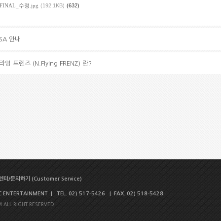
_FINAL_수정.jpg
(192.1KB)
(632)
 USA 안내
플라잉 프렌즈 (N.Flying FRENZ) 란?
터/문의하기 (Customer Service)
NTERTAINMENT | TEL. 02) 517-5426 | FAX. 02) 518-5428
 ALL RIGHT RESERVED