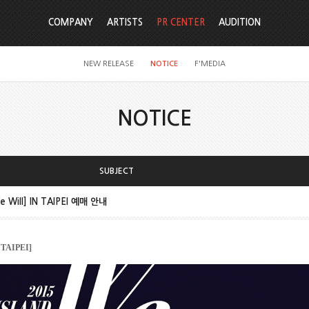
COMPANY
ARTISTS
PR CENTER
AUDITION
NEW RELEASE
NOTICE
F'MEDIA
NOTICE
SUBJECT
e Will] IN TAIPEI 예매 안내
 TAIPEI]