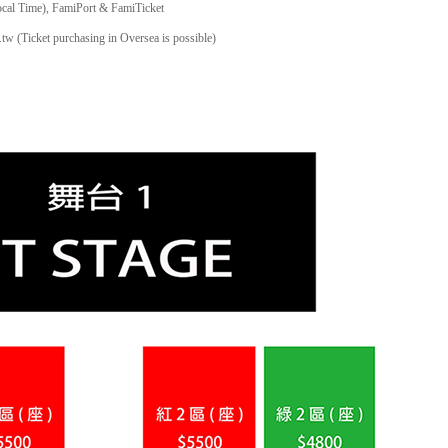
Local Time), FamiPort & FamiTicket
.tw
(Ticket purchasing in Oversea is possible)