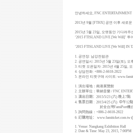
안녕하세요
, FNC ENTERTAINMENT
2013
년
9
월
[FTHX]
공연 이후 새로운
2015
년
5
월
23
일
,
오랫동안 기다려주신
‘2015 FTISLAND LIVE [We Will]’
투
‘
2015 FTISLAND LIVE [We Will] IN 
1.
공연장
:
남강전람관
2.
공연일시
: 2015
년
5
월
23
일
(
토
),
오
3.
티켓 오픈일자
: 2015
년
4
월
25
일
,
오
4.
상담전화
: +886-2-6618-2822
5.
온라인 티켓구매 사이트
:
www.famit
1.
演出場地
：
南港展覽館
2.
主辦單位
：
華納音樂
/ FNC ENTE
3.
演出日期
：
2015/5/23 (
六
)
晚
上
7
點
4.
售票日期
: 2015/4/25 (
六
)
中午
12
於全台灣
FamiPort
機
5.
詢問熱線
：
+886-2-6618-2822
6.
訂購地址
：
www.famiticket.com.tw
(
1. Venue: Nangkang Exhibition Hall
2. Date & Time: May 23, 2015, 7:00PM