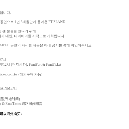
입니다
.
 공연으로
1
년
8
개월만에 돌아온
FTISLAND!
 팬 분들을 만나기 위해
어가 대만
,
타이베이를 시작으로 개최됩니다
.
TAIPEI’
공연의 자세한 내용은 아래 공지를 통해 확인해주세요
.
후
7
시
후
12
시
(
현지시간
), FamiPort & FamiTicket
icket.com.tw
(
해외구매 가능
)
RTAINMENT
點起
(
当
地
时间
)
台
& FamiTicket
網路同步開賣
可以海外
购买
)