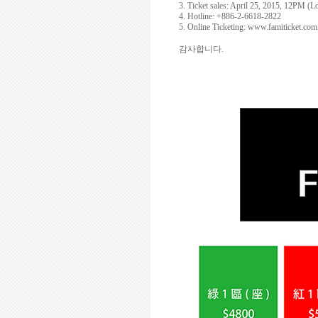
3. Ticket sales: April 25, 2015, 12PM (
4. Hotline: +886-2-6618-2822
5. Online Ticketing:
www.famiticket.com
감사합니다
.