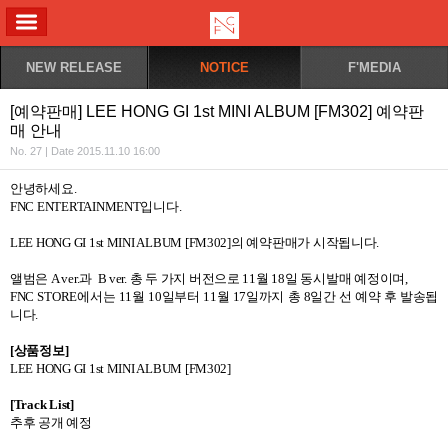
ALL MENU
NEW RELEASE
NOTICE
F'MEDIA
[예약판매] LEE HONG GI 1st MINI ALBUM [FM302] 예약판
매 안내
No. 27 | Date 2015.11.10 16:00
안녕하세요
.
FNC ENTERTAINMENT
입니다
.
LEE HONG GI 1st MINI ALBUM [FM302]
의 예약판매가 시작됩니다
.
앨범은
A ver.
과
B ver.
총 두 가지 버전으로
11
월
18
일 동시발매 예정이며
,
FNC STORE
에서는
11
월
10
일부터
11
월
17
일까지 총
8
일간 선 예약 후 발송됩
니다
.
[
상품정보
]
LEE HONG GI 1st MINI ALBUM [FM302]
[Track List]
추후 공개 예정