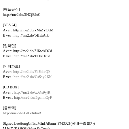
[
애플뮤직
]
http://me2.do/5HCjBJuC
[YES 24]
A ver :
http://me2.do/xMiZYO6M
B ver : http://me2.do/5BEsAtf6
[
알라딘
]
A ver :
http://me2.do/5IKwADCd
B ver : http://me2.do/FJTkDc3d
[
인터파크
]
A ver :
http://me2.do/FdPidxQ9
B ver :
http://me2.do/GsSby2KN
[CD BOX]
A ver. :
http://me2.do/xX4s9yjR
B ver. :
http://me2.do/5gsnmGyF
[
쿨트랙
]
http://me2.do/GJGBuhaR
Signed LeeHongGi 1st Mini Album [FM302] (국내구입불가)
M WAVE SHOP (Meet & Greet)