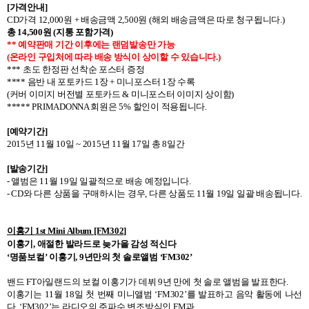
[
가격안내
]
CD
가격
12,000
원
+
배송금액
2,500
원
(
해외 배송금액은 따로 청구됩니다
.)
총
14,500
원
(
지통 포함가격
)
**
예약판매 기간 이후에는 랜덤발송만 가능
(
온라인 구입처에 따라 배송 방식이 상이할 수 있습니다
.)
***
초도 한정판 선착순 포스터 증정
**** 음반 내 포토카드 1장 + 미니포스터 1장 수록
(커버 이미지 버전별 포토카드 & 미니포스터 이미지 상이함)
***** PRIMADONNA
회원은
5%
할인이 적용됩니다
.
[
예약기간
]
2015
년
11
월
10
일
~ 2015
년
11
월
17
일 총
8
일간
[
발송기간
]
-
앨범은
11
월
19
일 일괄적으로 배송 예정입니다
.
- CD
와 다른 상품을 구매하시는 경우
,
다른 상품도
11
월
19
일 일괄 배송됩니다
.
이홍기
1st Mini Album [FM302]
이홍기
,
애절한 발라드로 늦가을 감성 적신다
‘명품보컬’ 이홍기
, 9
년만의 첫 솔로앨범 ‘
FM302
’
밴드
FT
아일랜드의 보컬 이홍기가 데뷔
9
년 만에 첫 솔로 앨범을 발표한다
.
이홍기는
11
월
18
일 첫 번째 미니앨범 ‘
FM302
’를 발표하고 음악 활동에 나선
다
.
‘
FM302
’는 라디오의 주파수 변조방식인
FM
과