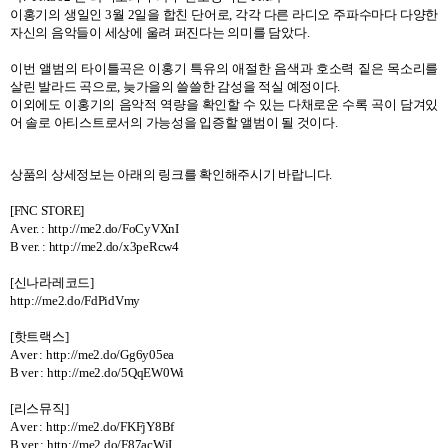
이홍기의 생일인
3
월
2
일을 합친 단어로
,
각각 다른 라디오 주파수마다 다양한
자신의 음악들이 세상에 울려 퍼진다는 의미를 담았다
.
이번 앨범의 타이틀곡은 이홍기 특유의 애절한 음색과 호소력 짙은 목소리를
살린 발라드 곡으로
,
늦가을의 쓸쓸한 감성을 적실 예정이다
.
이외에도 이홍기의 음악적 역량을 확인할 수 있는 다채로운 수록 곡이 담겨있
어 솔로 아티스트로서의 가능성을 입증할 앨범이 될 것이다
.
상품의 상세정보는 아래의 링크를 확인해주시기 바랍니다
.
[FNC STORE]
A ver. : http://me2.do/FoCyVXnI
B ver. :
http://me2.do/x3peRcw4
[
신나라레코드
]
http://me2.do/FdPidVmy
[
핫트랙스
]
A ver :
http://me2.do/Gg6y05ea
B ver :
http://me2.do/5QqEW0Wi
[
리스뮤직
]
A ver :
http://me2.do/FKFjY8Bf
B ver :
http://me2.do/F87acWjI