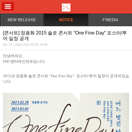
ALL MENU
NEW RELEASE
NOTICE
F'MEDIA
[콘서트] 정용화 2015 솔로 콘서트 “One Fine Day” 포스터/투
어 일정 공개
No. 27 | Date 2015.02.02 18:49
안녕하세요
,
FNC
엔터테인먼트입니다
.
2015
년 정용화 솔로 콘서트
“
One Fine Day
”
포스터
/
투어 일정이 공개되었습
니다
.