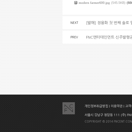
modern farmer600.jpg
(545.5KB)
(66
[발매] 정용화 첫 번째 솔로 
NEXT
FNC엔터테인먼트 신주발행
PREV
개인정보취급방침
|
이용약관
|
고객센
서울시 강남구 청담동 111 (주) FNC E
COPYRIGHT © 2014 FNCENT.COM