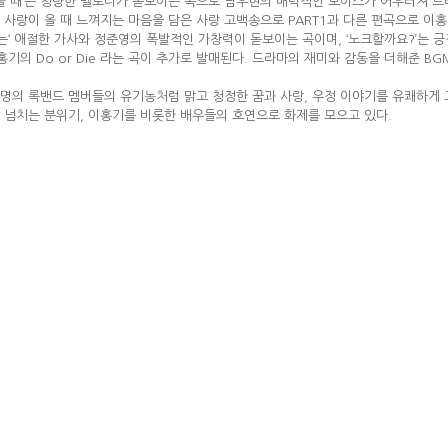
이 올 때’는 청량한 멜로디가 돋보이는 곡으로 남우현의 매력적인 보이스가 어우러져 
er.)’는 사랑이 올 때 느껴지는 마음을 담은 사랑 고백송으로 PART1과 다른 편곡으로
’는‘ 애절한 가사와 정준영의 폭발적인 가창력이 돋보이는 곡이며, ‘노크할까요?’는
홍기의 Do or Die 라는 곡이 추가로 발매된다. 드라마의 재미와 감동을 더해준 BG
4명의 록밴드 멤버들의 유기농처럼 맑고 청정한 꿈과 사랑, 우정 이야기를 유쾌하게
 넘치는 분위기, 이홍기를 비롯한 배우들의 호연으로 화제를 모으고 있다.