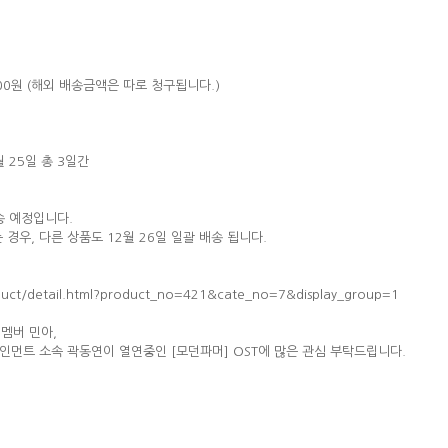
500원 (해외 배송금액은 따로 청구됩니다.)
월 25일 총 3일간
송 예정입니다.
 경우, 다른 상품도 12월 26일 일괄 배송 됩니다.
duct/detail.html?product_no=421&cate_no=7&display_group=1
 멤버 민아,
엔터테인먼트 소속 곽동연이 열연중인 [모던파머] OST에 많은 관심 부탁드립니다.