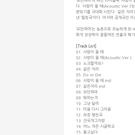
‘모던파머’의 메인 타이틀곡 ‘사랑
다. ‘사랑이 올 때(Acoustic V
분위기를 극대화 시킨다. ‘같은 자리
낸 ‘힐링곡’이다. 마지막 공개곡인 이
‘모던파머’는 농촌으로 귀농하게 된 
화적 상상력이 곁들여진 연출과 패기
[Track List]
01. 사랑이 올 때
02. 사랑이 올 때(Acoustic Ver.)
03. 노크할까요?
04. 같은 자리
05. Do or Die
06. 사랑이 올 때 inst
07. 같은자리 inst
08. 모던파머
09. 뭐하는겨
10. 그냥 달려
11. 미움 다시 그리움
12. 쑈킹 행진곡
13. 전국개그자랑
14. 어느 작은 시골학교
15. 울고싶다