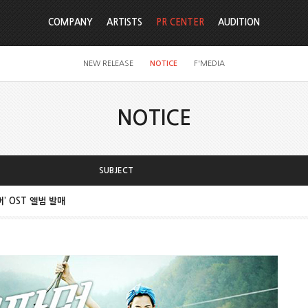
COMPANY
ARTISTS
PR CENTER
AUDITION
NEW RELEASE
NOTICE
F'MEDIA
NOTICE
SUBJECT
’ OST 앨범 발매