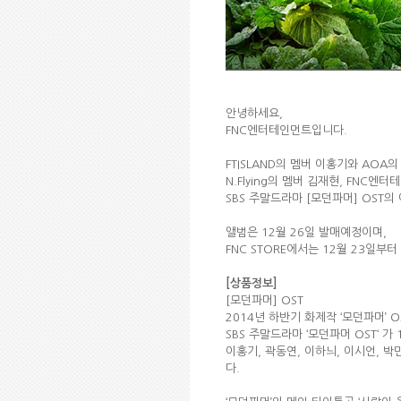
안녕하세요,
FNC엔터테인먼트입니다.
FTISLAND의 멤버 이홍기와 AOA의
N.Flying의 멤버 김재현, FNC
SBS 주말드라마 [모던파머] OST
앨범은 12월 26일 발매예정이며,
FNC STORE에서는 12월 23일부
[상품정보]
[모던파머] OST
2014년 하반기 화제작 ‘모던파머’ O
SBS 주말드라마 ‘모던파머 OST‘ 가
이홍기, 곽동연, 이하늬, 이시언, 
다.