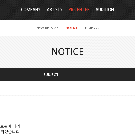
COMPANY
ARTISTS
PR CENTER
AUDITION
NEW RELEASE
NOTICE
F'MEDIA
NOTICE
SUBJECT
만료됨에 따라
 되었습니다.