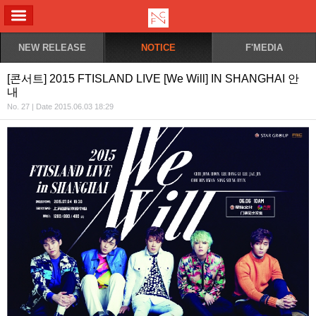
ALL MENU
NEW RELEASE
NOTICE
F'MEDIA
[콘서트] 2015 FTISLAND LIVE [We Will] IN SHANGHAI 안
내
No. 27 | Date 2015.06.03 18:29