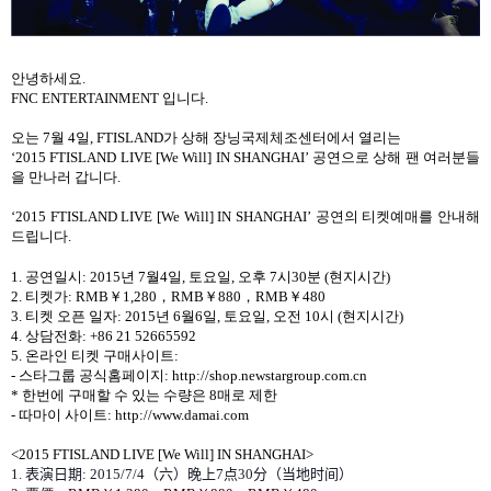
안녕하세요
.
FNC ENTERTAINMENT
입니다
.
오는
7
월
4
일
, FTISLAND
가 상해 장닝국제체조센터에서 열리는
‘
2015 FTISLAND LIVE [We Will] IN SHANGHAI’
공연으로 상해 팬 여러분들
을 만나러 갑니다
.
‘2015 FTISLAND LIVE [We Will] IN SHANGHAI’
공연의 티켓예매를 안내해
드립니다
.
1.
공연일시
: 2015
년
7
월
4
일
,
토요일
,
오후
7
시
30
분
(
현지시간
)
2.
티켓가
: RMB
￥
1,280
，
RMB
￥
880
，
RMB
￥
480
3.
티켓 오픈 일자
: 2015
년
6
월
6
일
,
토요일
,
오전
10
시
(
현지시간
)
4.
상담전화
: +86 21 52665592
5.
온라인 티켓 구매사이트
:
-
스타그룹 공식홈페이지
:
http://shop.newstargroup.com.cn
*
한번에 구매할 수 있는 수량은
8
매로 제한
-
따마이 사이트
: http://www.damai.com
<2015 FTISLAND LIVE [We Will] IN SHANGHAI>
1.
表演日期
: 2015/7/4
（
六
）
晚上
7
点
30
分
（
当地时间
）