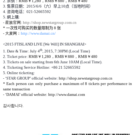
2.
票價
：
RMB
￥
1,280
，
RMB
￥
880
，
RMB
￥
480
3.
售票日期
：
2015/6/6
（
六
）
早上
10
点
（
当
地
时间
）
4.
咨
询电话
：
021-52665592
5.
網上購
:
-
星族官
网
:
http://shop.newstargroup.com.cn
*
一次性可
购买的数量限制为
8
张
-
大
麦网
：
http://www.damai.cn/
<2015 FTISLAND LIVE [We Will] IN SHANGHAI>
th
1. Date & Time: July 4
, 2015, 7:30PM (Local Time)
2. Ticket price:
RMB
￥
1,280
，
RMB
￥
880
，
RMB
￥
480
3. Tickets on sale starting from 6th June 10AM (Local Time).
4. Ticketing Service Hotline: +86 21 52665592
5. Online ticketing:
- ‘STAR GROUP’ official website:
http://shop.newstargroup.com.cn
* Each person can only purchase a maximum of 8 tickets per performance in
same transaction
- ‘DAMAI’ official website: http://www.damai.com
감사합니다.