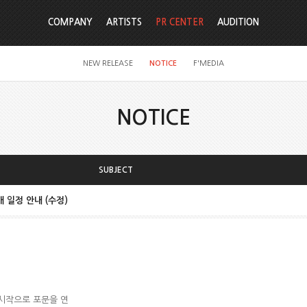
COMPANY
ARTISTS
PR CENTER
AUDITION
NEW RELEASE
NOTICE
F'MEDIA
NOTICE
SUBJECT
개 일정 안내 (수정)
 시작으로 포문을 연