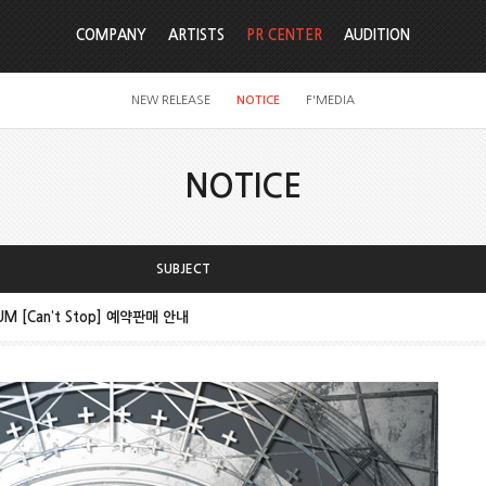
COMPANY
ARTISTS
PR CENTER
AUDITION
NEW RELEASE
NOTICE
F'MEDIA
NOTICE
SUBJECT
BUM [Can’t Stop] 예약판매 안내