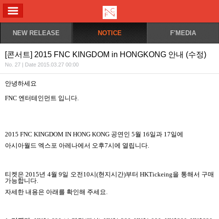
ALL MENU
NEW RELEASE
NOTICE
F'MEDIA
[콘서트] 2015 FNC KINGDOM in HONGKONG 안내 (수정)
No. 27 | Date 2015.03.27 00:00
안녕하세요
FNC 엔터테인먼트
입니다
.
2015 FNC KINGDOM IN HONG KONG
공연인
5
월
16
일과
17
일에
아시아월드 엑스포 아레나에서 오후
7
시에 열립니다
.
티켓은
2015
년
4
월
9
일 오전
10
시
(
현지시간
)
부터
HKTickeing
을 통해서 구매
가능합니다
.
자세한 내용은 아래를 확인해 주세요
.