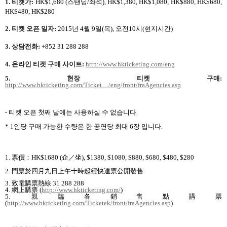
1.
티켓가
:
HK$1,680 (
스탠딩
/
좌석
), HK$1,380, HK$1,080, HK$880, HK$680,
HK$480, HK$280
2.
티켓 오픈 일자
:
2015
년
4
월
9
일
(
목
),
오전
10
시
(
현지시간
)
3.
상담전화
:
+852 31 288 288
4.
온라인 티켓 구매 사이트
:
http://www.hkticketing.com/eng
5.
현장 티켓 구매
:
http://www.hkticketing.com/Ticket
…/eng/front/fraAgencies.asp
-
티켓 오픈 첫째 날에는 사용하실 수 없습니다
.
* 1
인당 구매 가능한 수량은 한 공연당 최대
6
장 입니다
.
1.
票價
：HK$1680 (
企
／
坐
), $1380, $1080, $880, $680, $480, $280
2.
門票於四月九日上午十時起經快達票公開發售
3.
致電購票熱線
31 288 288
4.
網上購票
(
http://www.hkticketing.com/
)
5.
親臨各銷售點購票
(
http://www.hkticketing.com/Ticketek/front/fraAgencies.asp
)