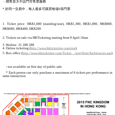
﹣
開售首天不設門市售票服務
*
於同一交易中
，
每人最多可購買每場
6
張門票
1. Ticket price: HK$1,680 (standing/seat), HK$1,380, HK$1,080, HK$880,
HK$680, HK$480, HK$280
2. Tickets on sale via HKTicketing starting from 9 April 10am
3. Hotline: 31 288 288
4. Online ticketing (
http://www.hkticketing.com/eng
)
5. Box office (
http://www.hkticketing.com/Ticket
…/eng/front/fraAgencies.asp
)
- not available on first day of public sale
* Each person can only purchase a maximum of 6 tickets per performance in
same transaction