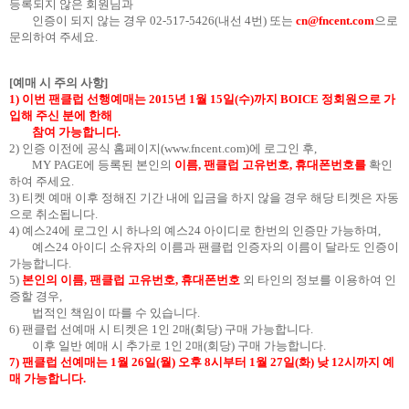
등록되지 않은 회원님과
인증이 되지 않는 경우
02-517-5426(
내선
4
번
)
또는
cn@fncent.com
으로
문의하여 주세요
.
[
예매 시 주의 사항
]
1)
이번 팬클럽 선행예매는
2015
년
1
월
15
일
(
수
)
까지
BOICE
정회원으로 가
입해 주신 분에 한해
참여 가능합니다
.
2)
인증 이전에 공식 홈페이지
(
www.fncent.com
)
에 로그인 후
,
MY PAGE
에 등록된 본인의
이름
,
팬클럽 고유번호
,
휴대폰번호를
확인
하여 주세요
.
3)
티켓 예매 이후 정해진 기간 내에 입금을 하지 않을 경우 해당 티켓은 자동
으로 취소됩니다
.
4)
예스
24
에 로그인 시 하나의 예스
24
아이디로 한번의 인증만 가능하며
,
예스
24
아이디 소유자의 이름과 팬클럽 인증자의 이름이 달라도 인증이
가능합니다
.
5)
본인의 이름
,
팬클럽 고유번호
,
휴대폰번호
외 타인의 정보를 이용하여 인
증할 경우
,
법적인 책임이 따를 수 있습니다
.
6)
팬클럽 선예매 시 티켓은
1
인
2
매
(
회당
)
구매 가능합니다
.
이후 일반 예매 시 추가로
1
인
2
매
(
회당
)
구매 가능합니다
.
7)
팬클럽 선예매는
1
월
26
일
(
월
)
오후
8
시부터
1
월
27
일
(
화
)
낮
12
시까지 예
매 가능합니다
.