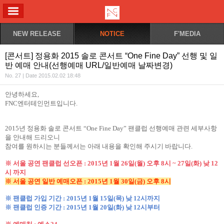
ALL MENU
NEW RELEASE
NOTICE
F'MEDIA
[콘서트] 정용화 2015 솔로 콘서트 “One Fine Day” 선행 및 일
반 예매 안내(선행예매 URL/일반예매 날짜변경)
No. 27 | Date 2015.02.02 18:48
안녕하세요
,
FNC
엔터테인먼트입니다
.
2015
년 정용화 솔로 콘서트
“
One Fine Day
”
팬클럽
선행예매
관련
세부사항
을
안내해
드리오니
참여를
원하시는
분들께서는
아래
내용을
확인해
주시기
바랍니다
.
※ 서울 공연 팬클럽 선오픈
: 2015
년
1
월
26
일
(
월
)
오후
8
시
~ 27
일
(
화
)
낮
12
시 까지
※ 서울 공연 일반 예매오픈
: 2015
년
1
월
30
일
(
금
)
오후
8
시
※ 팬클럽 가입 기간
: 2015
년
1
월
15
일
(
목
)
낮
12
시까지
※ 팬클럽 인증 기간
: 2015
년
1
월
20
일
(
화
)
낮
12
시부터