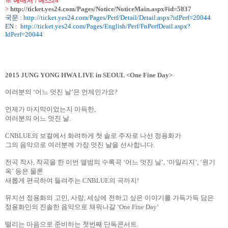
※ 예매처
:
예스
24
>
http://ticket.yes24.com/Pages/Notice/NoticeMain.aspx#id=5837
국문
:
http://ticket.yes24.com/Pages/Perf/Detail/Detail.aspx?idPerf=20044
EN :
http://ticket.yes24.com/Pages/English/Perf/FnPerfDeail.aspx?
IdPerf=20044
2015 JUNG YONG HWA LIVE in SEOUL <One Fine Day>
여러분의
‘어느 멋진 날’은 언제인가요
?
언제가 마지막이었는지 아득한
,
여러분의 어느 멋진 날
.
CNBLUE
의 보컬에서 화려하게 첫 솔로 주자로 나선 정용화가
그의 음악으로 여러분께 가장 멋진 날을 선사합니다
.
전곡 작사
,
작곡을 한 이번 앨범의 수록곡
‘어느 멋진 날’
,
‘마일리지’
,
‘원기
옥’
등은 물론
새롭게 편곡하여 들려주는
CNBLUE
의 곡까지
!
뮤지션 정용화의 고민
,
사랑
,
세상에 전하고 싶은 이야기를 가득가득 담은
정용화만의 진솔한 음악으로 채워나갈
‘
One Fine Day
’
떨리는 마음으로 준비하는 첫번째 단독콘서트
.