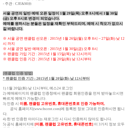
-
주관
: CJE&M
㈜
서울 공연의 일반 예매 오픈 일정이
1
월
29
일
(
목
)
오후
8
시에서
1
월
30
일
(
금
)
오후
8
시로 변경이 되었습니다
.
예매를 원하시는 분들은 일정을 재확인 부탁드리며
,
예매 시 착오가 없으시
길 바랍니다
.
※ 서울 공연 팬클럽 선오픈
: 2015
년
1
월
26
일
(
월
)
오후
8
시
~ 27
일
(
화
)
낮
12
시 까지
※ 서울 공연 일반 예매오픈
: 2015
년
1
월
30
일
(
금
)
오후
8
시
※ 팬클럽 가입 기간
: 2015
년
1
월
15
일
(
목
)
낮
12
시까지
※ 팬클럽 인증 기간
: 2015
년
1
월
20
일
(
화
)
낮
12
시부터
[
팬클럽 인증 방법
]
*
팬클럽 인증 기간
: 2015
년
1
월
20
일
(
화
)
낮
12
시부터
1) 1
월
20
일
(
화
)
낮
12
시부터
,
예스
24
로그인
2)
예매페이지의 팬클럽 인증창에서 팬클럽 회원인증을 먼저 받아놓으시면
빠르게 예매가 가능합니다
.
3)
인증 시
이름
,
팬클럽 고유번호
,
휴대폰번호로 인증 가능하며
,
공식 홈페이지
(
www.fncent.com
)
에 등록된 정보 그대로 인증하시면 됩니
다
.
4)
한 번 인증한 아이디는 재로그인 시 다시 인증하지 않아도 됩니다
.
5)
공식 홈페이지에
[
이름
,
팬클럽 고유번호
,
휴대폰번호
]
이
3
가지 정보 모두