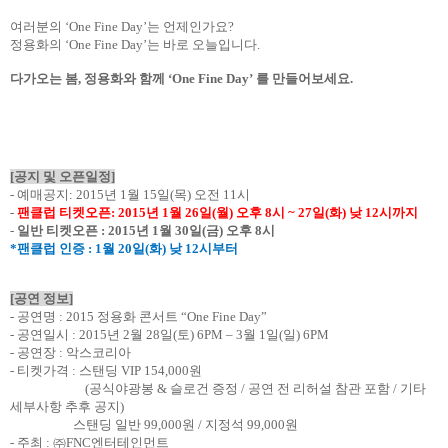
여러분의
‘
One Fine Day
’는 언제인가요
?
정용화의
‘
One Fine Day
’는 바로 오늘입니다
.
다가오는 봄
,
정용화와 함께
‘
One Fine Day
’
를 만들어보세요
.
[
공지 및 오픈일정
]
-
예매공지
: 2015
년
1
월
15
일
(
목
)
오전
11
시
-
팬클럽 티켓오픈
: 2015
년
1
월
26
일
(
월
)
오후
8
시
~ 27
일
(
화
)
낮
12
시까지
-
일반 티켓오픈
: 2015
년
1
월
30
일
(
금
)
오후
8
시
*
팬클럽 인증
: 1
월
20
일
(
화
)
낮
12
시부터
[
공연 정보
]
-
공연명
: 2015
정용화 콘서트
“
One Fine Day
”
-
공연일시
: 2015
년
2
월
28
일
(
토
) 6PM
–
3
월
1
일
(
일
) 6PM
-
공연장
:
악스코리아
-
티켓가격
:
스탠딩
VIP 154,000
원
(
공식야광봉
&
슬로건 증정
/
공연 전 리허설 참관 포함
/
기타
세부사항 추후 공지
)
스탠딩 일반
99,000
원
/
지정석
99,000
원
-
주최
:
㈜
FNC
엔터테인먼트