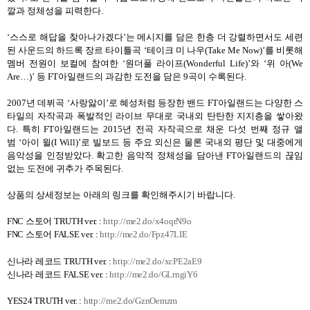
깔과 정체성을 피력한다
.
‘스스로 해답을 찾아나가겠다
’
는 메시지를 담은 한층 더 강렬하면서도 세련
된 사운드의 하드록 장르 타이틀곡
‘
테이크 미 나우
(Take Me Now)’
를 비롯해
멤버 전원이 보컬에 참여한
‘
원더풀 라이프
(Wonderful Life)’
와
‘
위 아
(We
Are…)’
등
FT
아일랜드의 과감한 도전을 담은
9
곡이 수록된다
.
2007
년 데뷔곡
‘
사랑앓이
’
로 혜성처럼 등장한 밴드
FT
아일랜드는 다양한 스
타일의 자작곡과 폭발적인 라이브 무대로 국내외 탄탄한 지지층을 쌓아왔
다
.
특히
FT
아일랜드는
2015
년 전곡 자작곡으로 채운 다섯 번째 정규 앨
범
‘
아이 윌
(I Will)’
로 빌보드 등 주요 외신은 물론 국내외 평단 및 대중에게
음악성을 인정받았다
.
확고한 음악적 정체성을 담아낸
FT
아일랜드의 끊임
없는 도전에 귀추가 주목된다
.
상품의 상세정보는 아래의 링크를 확인해주시기 바랍니다
.
FNC
스토어
TRUTH
ver.
:
http://me2.do/x4oqrN9o
FNC
스토어
FALSE
ver.
:
http://me2.do/Fpz47LIE
신나라 레코드
TRUTH
ver.
:
http://me2.do/xcPE2aE9
신나라 레코드
FALSE
ver.
:
http://me2.do/GLrngiY6
YES24
TRUTH
ver.
:
http://me2.do/GznOemzm