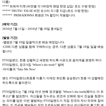
다름
)
****
트레져 티켓
(
버전별 각
100
장씩 랜덤 한정 삽입
/
초도 수량 한정
)
***** TRUTH / FALSE
버전 포스터
각 1
종 지급
(
초도 수량 한정
)
****** PRIMADONNA
회원은
5%
할인이 적용됩니다
.
[
예약 기간
]
2016
년
7
월
11
일
~ 2016
년
7
월
18
일 총
8
일간
[
발송 기간
]
-
앨범은
7
월
19
일 일괄적으로 배송 예정입니다
.
-CD
와 다른 상품을 함께 구매하시는 경우
,
다른 상품도
7
월
19
일 일괄 배송
됩니다
.
FT
아일랜드
,
한층 강렬하고 세련된 하드록 사운드로 음악색을 분명히 하다
FT
아일랜드
,
정규
6
집
‘Where’s the truth?’
발매
-
타이틀곡
‘Take Me Now’
밴드
FT
아일랜드
(
최종훈 이홍기 이재진 최민환 송승현
)
가 한층 더 강렬해진
하드록으로 돌아온다
.
FT
아일랜드는
7
월
18
일 여섯 번째 정규앨범
‘Where’s the truth(
웨어스 더 트
루스
)?’
를 발표한다
.
자신들을 짓누르는 편견과 오해에 맞서 진실을 찾겠다
는 의미를 담은 이번 앨범에는
FT
아일랜드가 직접 전곡의 작사
∙
작곡에 참여
했다
.
또 전곡을 멤버들이 직접 프로듀싱해 밴드로서 자신들만의 확고한 색