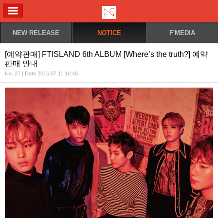
ALL MENU
NEW RELEASE
NOTICE
F'MEDIA
[예약판매] FTISLAND 6th ALBUM [Where’s the truth?] 예약
판매 안내
No. 27 | Date 2016.07.11 16:46