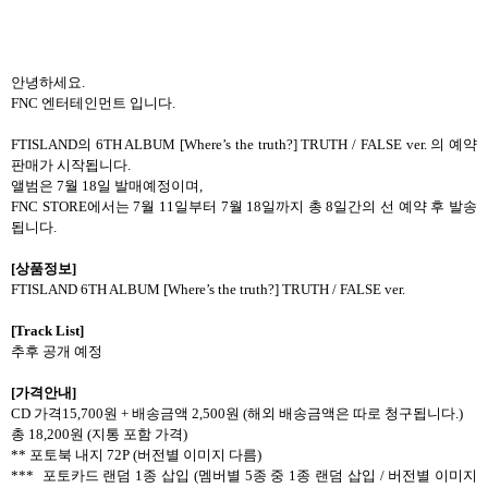
안녕하세요
.
FNC 엔터테인먼트
입니다
.
FTISLAND
의
6TH ALBUM [Where’s the truth?]
TRUTH / FALSE
ver.
의 예약
판매가 시작됩니다
.
앨범은
7
월
18
일 발매예정이며
,
FNC STORE
에서는
7
월
11
일부터
7
월
18
일까지 총
8
일간의 선 예약 후 발송
됩니다
.
[
상품정보
]
FTISLAND 6TH ALBUM [Where’s the truth?]
TRUTH / FALSE
ver.
[Track List]
추후 공개 예정
[
가격안내
]
CD
가격
15,700
원
+
배송금액
2,500
원
(
해외 배송금액은 따로 청구됩니다
.)
총
18,200
원
(
지통 포함 가격
)
**
포토북 내지
72P (
버전별 이미지 다름
)
***
포토카드 랜덤
1
종 삽입
(
멤버별
5
종 중
1
종 랜덤 삽입
/
버전별 이미지