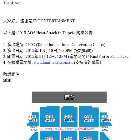
Thank you.
大家好
，
这里是
FN
C ENTERTAINMENT.
以下是
<2015 AOA Heart Attack in Taipei>
购票公告
.
1.
演出場所
: TICC (Taipei International Convention Center)
2.
演出日期
: 2015
年
10
月
10
日
, 7:30PM (
當地時間
)
3.
開票日期
: 2015
年
9
月
12
日
, 12
PM
(
當地時間
) / FamiPort & FamiTicket
4.
在線購票地址
:
www.famiticket.com.tw
(
支持海外購票
)
敬請關注
.
謝謝
.