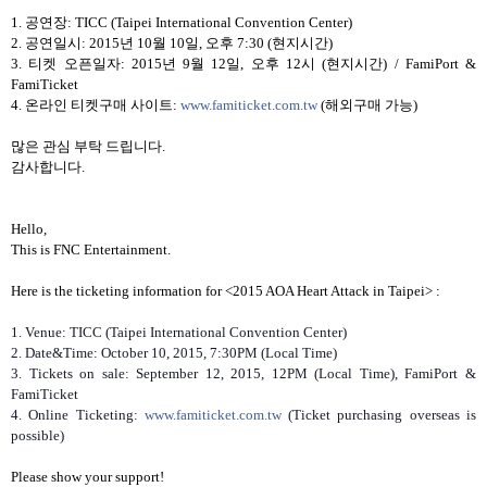
1.
공연장
: TICC (Taipei International Convention Center)
2.
공연일시
: 2015
년
10
월
10
일
,
오후
7:30 (
현지시간
)
3.
티켓 오픈일자
: 2015
년
9
월
12
일
,
오후
12
시
(
현지시간
) / FamiPort &
FamiTicket
4.
온라인 티켓구매 사이트
:
www.famiticket.com.tw
(
해외구매 가능
)
많은 관심 부탁 드립니다
.
감사합니다
.
Hello,
This is FNC Entertainment.
Here is the ticketing information for <2015 AOA Heart Attack in Taipei> :
1. Venue: TICC (Taipei International Convention Center)
2. Date&Time: October 10, 2015, 7:30PM (Local Time)
3. Tickets on sale: September 12, 2015, 12PM (Local Time), FamiPort &
FamiTicket
4. Online Ticketing:
www.famiticket.com.tw
(Ticket purchasing overseas is
possible)
Please show your support!