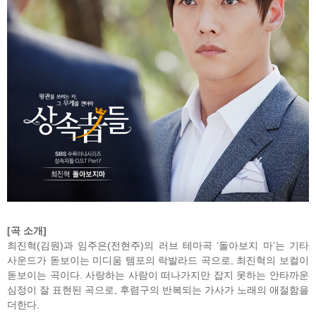
[곡 소개]
최진혁(김원)과 임주은(전현주)의 러브 테마곡 ‘돌아보지 마’는 기타
사운드가 돋보이는 미디움 템
포의 락발라드 곡으로, 최진혁의 보컬이
돋보이는 곡이다. 사랑하는 사람이 떠나가지만 잡지 못
하는 안타까운
심정이 잘 표현된 곡으로, 후렴구의 반복되는 가사가 노래의 애절함을
더한다.