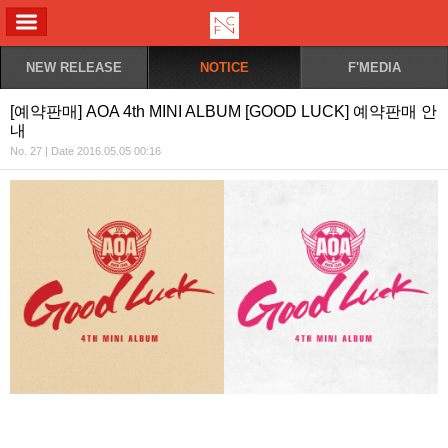
ALL MENU
NEW RELEASE
NOTICE
F'MEDIA
[예약판매] AOA 4th MINI ALBUM [GOOD LUCK] 예약판매 안
내
No. 27 | Date 2016.05.05 00:16