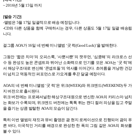
~ 2016년 5월 15일 까지
[
발송 기간
]
-
앨범은
5
월
17
일 일괄적으로 배송 예정입니다
.
-CD
와 다른 상품을 함께 구매하시는 경우
,
다른 상품도
5
월
17
일 일괄 배송됩
니다
.
걸그룹
AOA
가
16
일 네 번째 미니앨범
‘
굿 럭
(Good Luck)’
을 발매한다
.
그동안
‘
짧은 치마
’
의 오피스룩
, ‘
사뿐사뿐
’
의 캣우먼
, ‘
심쿵해
’
의 라크로스 선
수 등 완성도 높은 콘셉트와 뛰어난 소화력으로 인기를 모은
AOA
는
‘
굿 럭
’
에
서 해상구조대로 변신해
‘
콘셉트돌
’
의 역사를 이어간다
.
초여름을 겨냥한 건강
미 넘치고 역동적인 퍼포먼스로 가요계를 후끈 달굴 예정이다
.
AOA
의 네 번째 미니앨범
‘
굿 럭
’
은 위크
(WEEK)
와 위크엔드
(WEEKEND)
두 가
지 버전으로 출시된다
.
위크 버전에는 프로페셔널한 해상구조대원으로 변신한
AOA
의 카리스마 넘치
는 화보가 수록되며
,
위크엔드 버전에는 톡톡 튀는 캔디 컬러 의상을 입고 주말
을 즐기는 상큼 발랄한
AOA
의 모습이 담긴다
.
특히 이번 앨범의 재킷과 뮤비 촬영은 괌 현지 로케이션으로 진행되어 괌의 푸
른 바다
,
이국적인 거리를 배경으로 완성한 한 폭의 그림 같은
AOA
의 화보를
볼 수 있다
.