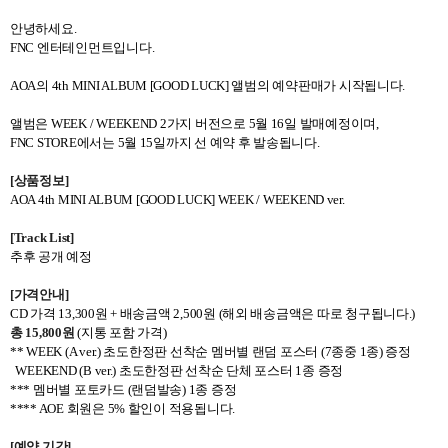
안녕하세요.
FNC 엔터테인먼트입니다.
AOA
의
4th MINI ALBUM [GOOD LUCK]
앨범의 예약판매가 시작됩니다
.
앨범은
WEEK / WEEKEND 2
가지 버전으로
5
월
16
일 발매예정이며
,
FNC STORE
에서는
5
월
15
일까지 선 예약 후 발송됩니다
.
[
상품정보
]
AOA 4th MINI ALBUM [GOOD LUCK] WEEK / WEEKEND ver.
[Track List]
추후 공개 예정
[
가격안내
]
CD
가격
13,300
원
+
배송금액
2,500
원
(
해외 배송금액은 따로 청구됩니다
.)
총
15,800
원
(
지통 포함 가격
)
** WEEK (A ver.)
초도한정판 선착순 멤버별 랜덤 포스터
(7
종중
1
종
)
증정
WEEKEND (B ver.)
초도한정판 선착순 단체 포스터
1
종 증정
***
멤버별 포토카드
(
랜덤발송
) 1
종 증정
**** AOE
회원은
5%
할인이 적용됩니다
.
[
예약 기간
]