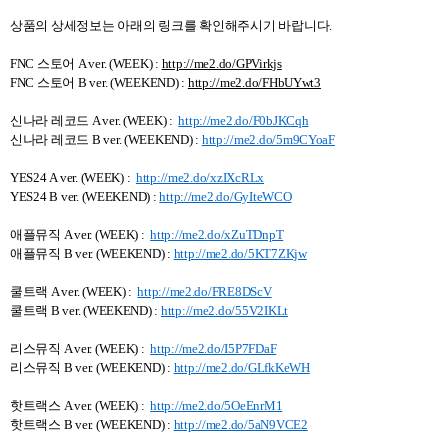
상품의 상세정보는 아래의 링크를 확인해주시기 바랍니다
.
FNC 스토어 A ver. (WEEK) :
http://me2.do/GPVirkjs
FNC 스토어 B ver. (WEEKEND) :
http://me2.do/FHbUYwt3
신나라 레코드
A ver. (WEEK) :
http://me2.do/F0bJKCqh
신나라 레코드 B ver. (WEEKEND) :
http://me2.do/5m9CYoaF
YES24 A ver. (WEEK) :
http://me2.do/xzIXcRLx
YES24 B ver. (WEEKEND) :
http://me2.do/GyIteWCO
애플뮤직 A ver. (WEEK) :
http://me2.do/xZuTDnpT
애플뮤직 B ver. (WEEKEND) :
http://me2.do/5KT7ZKjw
쿨트랙
A ver. (WEEK) :
http://me2.do/FRE8DScV
쿨트랙 B ver. (WEEKEND)
:
http://me2.do/55V2IKLt
리스뮤직
A ver. (WEEK) :
http://me2.do/I5P7FDaF
리스뮤직 B ver. (WEEKEND) :
http://me2.do/GLfkKeWH
핫트랙스
A ver. (WEEK) :
http://me2.do/5OeEnrM1
핫트랙스 B ver. (WEEKEND)
:
http://me2.do/5aN9VCE2