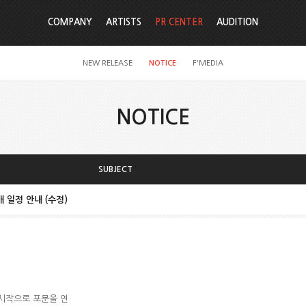
COMPANY
ARTISTS
PR CENTER
AUDITION
NEW RELEASE
NOTICE
F'MEDIA
NOTICE
SUBJECT
개 일정 안내 (수정)
 시작으로 포문을 연