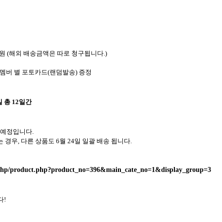
원
(
해외 배송금액은 따로 청구됩니다
.)
멤버 별 포토카드
(
랜덤발송
)
증정
일 총
12
일간
 예정입니다
.
는 경우
,
다른 상품도
6
월
24
일 일괄 배송 됩니다
.
t/php/product.php?product_no=396&main_cate_no=1&display_group=3
다
!