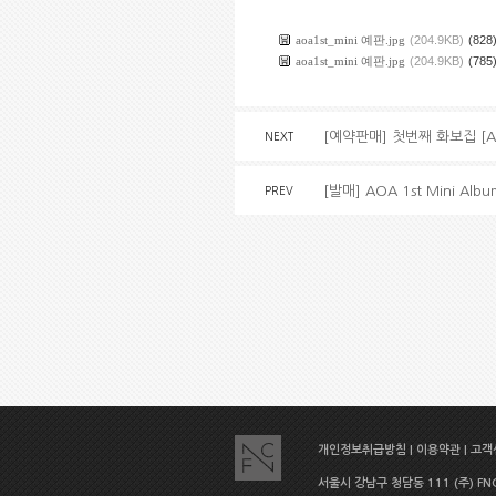
aoa1st_mini 예판.jpg
(204.9KB)
(828
aoa1st_mini 예판.jpg
(204.9KB)
(785
[예약판매] 첫번째 화보집 [AO
NEXT
[발매] AOA 1st Mini A
PREV
개인정보취급방침
|
이용약관
|
고객센
서울시 강남구 청담동 111 (주) FNC E