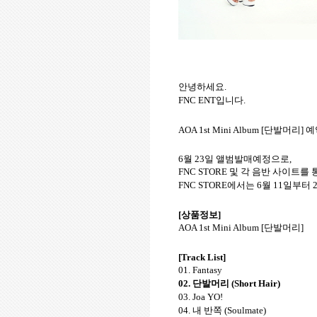
안녕하세요.
FNC ENT
입니다
.
AOA 1st Mini Album [
단발머리
]
예
6
월
23
일 앨범발매예정으로,
FNC STORE
및 각 음반 사이트를
FNC STORE
에서는
6
월
11
일부터
2
[
상품정보
]
AOA 1st Mini Album [
단발머리
]
[Track List]
01. Fantasy
02.
단발머리
(Short Hair)
03. Joa YO!
04.
내 반쪽
(Soulmate)