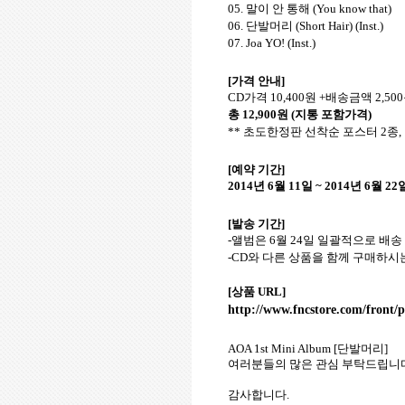
05.
말이 안 통해
(You know that)
06.
단발머리
(Short Hair) (Inst.)
07. Joa YO! (Inst.)
[
가격 안내
]
CD
가격
10,400
원
+
배송금액
2,500
총
12,900
원
(
지통 포함가격
)
**
초도한정판 선착순 포스터
2
종
,
[
예약 기간
]
2014
년
6
월
11
일
~ 2014
년
6
월
22
[
발송 기간
]
-
앨범은
6
월
24
일 일괄적으로 배송
-CD
와 다른 상품을 함께 구매하시
[
상품
URL]
http://www.fncstore.com/fron
AOA 1st Mini Album [
단발머리
]
여러분들의 많은 관심 부탁드립니
감사합니다
.