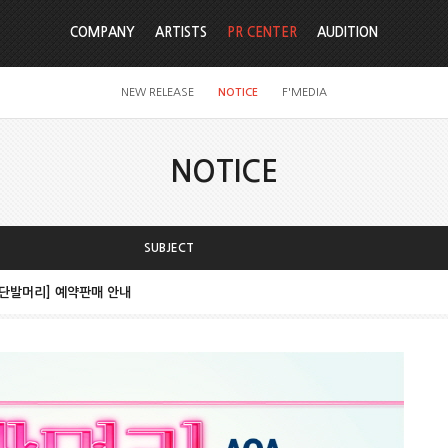
COMPANY
ARTISTS
PR CENTER
AUDITION
NEW RELEASE
NOTICE
F'MEDIA
NOTICE
SUBJECT
um [단발머리] 예약판매 안내