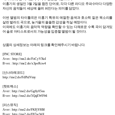
이홍기의 생일인
3
월
2
일을 합친 단어로
,
각각 다른 라디오 주파수마다 다양한
자신의 음악들이 세상에 울려 퍼진다는 의미를 담았다
.
이번 앨범의 타이틀곡은 이홍기 특유의 애절한 음색과 호소력 짙은 목소리를
살린 발라드 곡으로
,
늦가을의 쓸쓸한 감성을 적실 예정이다
.
이외에도 이홍기의 음악적 역량을 확인할 수 있는 다채로운 수록 곡이 담겨있
어 솔로 아티스트로서의 가능성을 입증할 앨범이 될 것이다
.
상품의 상세정보는 아래의 링크를 확인해주시기 바랍니다
.
[FNC STORE]
A ver. : http://me2.do/FoCyVXnI
B ver. :
http://me2.do/x3peRcw4
[
신나라레코드
]
http://me2.do/FdPidVmy
[
핫트랙스
]
A ver :
http://me2.do/Gg6y05ea
B ver :
http://me2.do/5QqEW0Wi
[
리스뮤직
]
A ver :
http://me2.do/FKFjY8Bf
B ver :
http://me2.do/F87acWjI