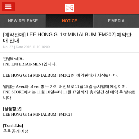
ALL MENU
NEW RELEASE
NOTICE
F'MEDIA
[예약판매] LEE HONG GI 1st MINI ALBUM [FM302] 예약판
매 안내
No. 27 | Date 2015.11.10 16:00
안녕하세요
.
FNC ENTERTAINMENT
입니다
.
LEE HONG GI 1st MINI ALBUM [FM302]
의 예약판매가 시작됩니다
.
앨범은
A ver.
과
B ver.
총 두 가지 버전으로
11
월
18
일 동시발매 예정이며
,
FNC STORE
에서는
11
월
10
일부터
11
월
17
일까지 총
8
일간 선 예약 후 발송됩
니다
.
[
상품정보
]
LEE HONG GI 1st MINI ALBUM [FM302]
[Track List]
추후 공개 예정