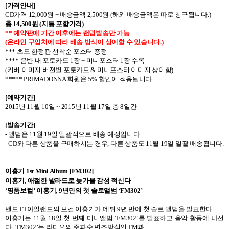
[
가격안내
]
CD
가격
12,000
원
+
배송금액
2,500
원
(
해외 배송금액은 따로 청구됩니다
.)
총
14,500
원
(
지통 포함가격
)
**
예약판매 기간 이후에는 랜덤발송만 가능
(
온라인 구입처에 따라 배송 방식이 상이할 수 있습니다
.)
***
초도 한정판 선착순 포스터 증정
**** 음반 내 포토카드 1장 + 미니포스터 1장 수록
(커버 이미지 버전별 포토카드 & 미니포스터 이미지 상이함)
***** PRIMADONNA
회원은
5%
할인이 적용됩니다
.
[
예약기간
]
2015
년
11
월
10
일
~ 2015
년
11
월
17
일 총
8
일간
[
발송기간
]
-
앨범은
11
월
19
일 일괄적으로 배송 예정입니다
.
- CD
와 다른 상품을 구매하시는 경우
,
다른 상품도
11
월
19
일 일괄 배송됩니다
.
이홍기
1st Mini Album [FM302]
이홍기
,
애절한 발라드로 늦가을 감성 적신다
‘명품보컬’ 이홍기
, 9
년만의 첫 솔로앨범 ‘
FM302
’
밴드
FT
아일랜드의 보컬 이홍기가 데뷔
9
년 만에 첫 솔로 앨범을 발표한다
.
이홍기는
11
월
18
일 첫 번째 미니앨범 ‘
FM302
’를 발표하고 음악 활동에 나선
다
.
‘
FM302
’는 라디오의 주파수 변조방식인
FM
과