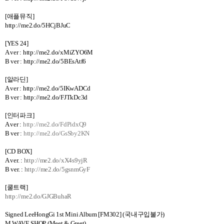
[
애플뮤직
]
http://me2.do/5HCjBJuC
[YES 24]
A ver :
http://me2.do/xMiZYO6M
B ver : http://me2.do/5BEsAtf6
[
알라딘
]
A ver :
http://me2.do/5IKwADCd
B ver : http://me2.do/FJTkDc3d
[
인터파크
]
A ver :
http://me2.do/FdPidxQ9
B ver :
http://me2.do/GsSby2KN
[CD BOX]
A ver. :
http://me2.do/xX4s9yjR
B ver. :
http://me2.do/5gsnmGyF
[
쿨트랙
]
http://me2.do/GJGBuhaR
Signed LeeHongGi 1st Mini Album [FM302] (국내구입불가)
M WAVE SHOP (Meet & Greet)