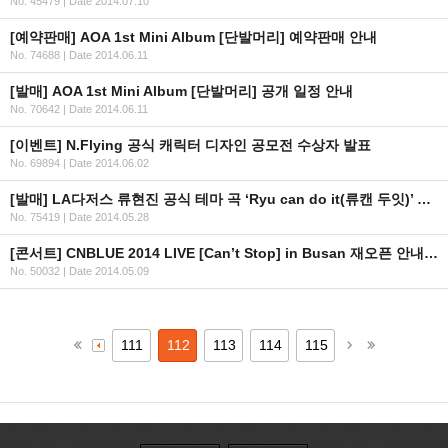
No. 45479
|
Date 2014.07.10
[예약판매] AOA 1st Mini Album [단발머리] 예약판매 안내
No. 74688
|
Date 2014.06.11
[발매] AOA 1st Mini Album [단발머리] 공개 일정 안내
No. 70642
|
Date 2014.06.11
[이벤트] N.Flying 공식 캐릭터 디자인 공모전 수상자 발표
No. 69894
|
Date 2014.06.02
[발매] LA다저스 류현진 공식 테마 곡 ‘Ryu can do it(류캔 두잇)’ 음원 공개
No. 75419
|
Date 2014.05.28
[콘서트] CNBLUE 2014 LIVE [Can’t Stop] in Busan 재오픈 안내 (+url추가)
No. 50032
|
Date 2014.05.09
111
112
113
114
115