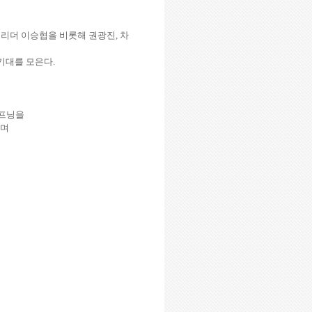
 리더 이승협을 비롯해 권광진
,
차
 기대를 모은다
.
오프닝을
르며