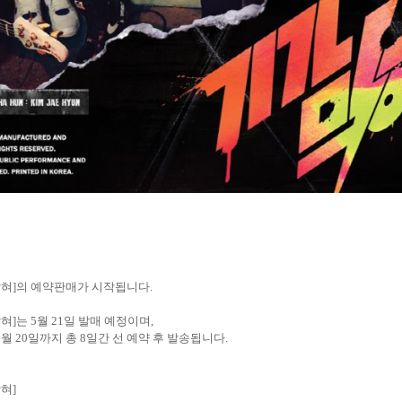
막혀
]
의 예약판매가 시작됩니다
.
막혀
]
는
5
월
21
일 발매 예정이며
,
5
월
20
일까지 총
8
일간 선 예약 후 발송됩니다
.
막혀
]