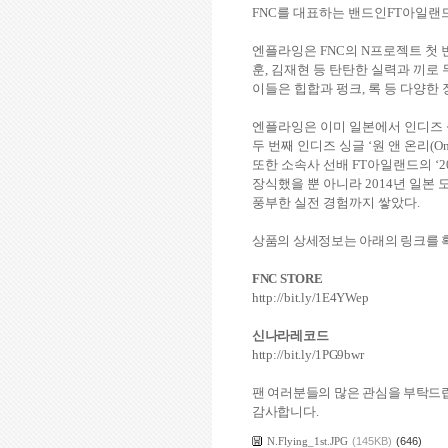
FNC
를 대표하는 밴드인
FT
아일랜드
엔플라잉은
FNC
의
N
프로젝트 첫 
훈
,
김재현 등 탄탄한 실력과 끼로
이들은 힙합과 펑크
,
록 등 다양한
엔플라잉은 이미 일본에서 인디즈 
두
번째 인디즈 싱글 ‘원 앤 온리
(On
또한 소속사 선배
FT
아일랜드의 ‘
2
장식했을 뿐 아니라
2014
년 일본 
풍부한 실전 경험까지 쌓았다
.
상품의 상세정보는 아래의 링크를
FNC STORE
http://bit.ly/1E4YWep
신나라레코드
http://bit.ly/1PG9bwr
팬 여러분들의 많은 관심을 부탁드
감사합니다
.
N.Flying_1st.JPG
(145KB)
(646)