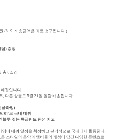
원
(
해외 배송금액은 따로 청구됩니다
.)
랜덤
)
증정
일 총
8
일간
송 예정입니다
.
우
,
다른 상품도
5
월
21
일 일괄 배송됩니다
.
엔플라잉
)
 막혀
'
로 국내 데뷔
엔블루 잇는 특급밴드 탄생 예고
라잉이 데뷔 일정을 확정하고 본격적으로 국내에서 활동한다
.
로운 스타일의 음악과 멤버들의 개성이 담긴 다양한 콘텐츠로