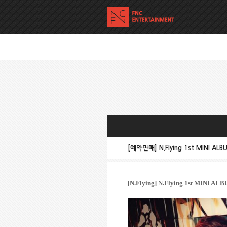
[예약판매] N.Flying 1st MINI 
[N.Flying] N.Flying 1st MINI ALB