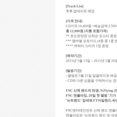
[Track List]
추후 업데이트 예정
[
가격 안내
]
CD
가격
10,400
원
+
배송금액
2,500
총
12,900
원
(
지통 포함가격
)
**
초도한정판 선착순 포스터 증정
***
멤버별 포토카드
(4
종 중
1
종 
****
캐릭터 스티커
1
장 증정
[
예약기간
]
2015
년
5
월
13
일
~ 2015
년
5
월
20
[
발송기간
]
-
앨범은
5
월
21
일 일괄적으로 배
- CD
와 다른 상품을 구매하시는 경
FNC
신예 밴드의 탄생
, N.Flying (
FNC
엔플라잉
, 20
일 첫 앨범
'
기가
'
뉴트렌드
'
앞세워
FT
아일랜드
-
씨
FNC
엔터테인먼트 신예 밴드 엔플
엔플라잉은 ‘뉴트렌드 밴드’로 새