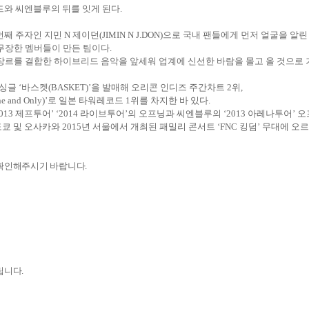
와 씨엔블루의 뒤를 잇게 된다
.
번째 주자인 지민
N
제이던
(JIMIN N J.DON)
으로 국내 팬들에게 먼저 얼굴을 알린
 무장한 멤버들이 만든 팀이다
.
 장르를 결합한 하이브리드 음악을 앞세워 업계에 신선한 바람을 몰고 올 것으로
싱글 ‘바스켓
(BASKET)
’을 발매해 오리콘 인디즈 주간차트
2
위
,
e and Only)
’로 일본 타워레코드
1
위를 차지한 바 있다
.
013
제프투어’ ‘
2014
라이브투어’의 오프닝과 씨엔블루의 ‘
2013
아레나투어’ 
도쿄 및 오사카와
2015
년 서울에서 개최된 패밀리 콘서트 ‘
FNC
킹덤’ 무대에 오
 확인해주시기 바랍니다
.
립니다
.