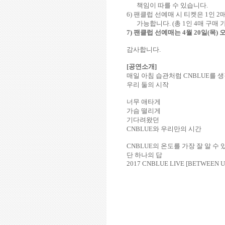
책임이 따를 수 있습니다
.
6)
팬클럽 선예매 시 티켓은
1
인
2
가능합니다
. (
총
1
인
4
매 구매 
7)
팬클럽 선예매는
4
월
20
일
(
목
)
감사합니다
.
[
공연소개
]
매일 아침 습관처럼
CNBLUE
를 
우리 둘의 시작
너무 애타게
가슴 떨리게
기다려왔던
CNBLUE
와 우리만의 시간
CNBLUE
의 온도를 가장 잘 알 수 
단 하나의 답
2017 CNBLUE LIVE [BETWEEN U