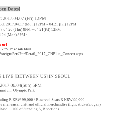
en Dates]
 2017.04.07 (Fri) 12PM
riod: 2017.04.17 (Mon) 12PM ~ 04.21 (Fri) 12PM
17.04.20 (Thu) 8PM ~ 04.21(Fri) 12PM
04.24 (Mon) 8PM ~
n url
co.kr/VIP/32346.html
kr/Foreign/Perf/PerfDetail_2017_CNBlue_Concert.aspx
BLUE LIVE [BETWEEN US] IN SEOUL
/ 2017.06.04(Sun) 5PM
mnasium
, Olympic Park
nding R KRW 99,000 / Reserved Seats R KRW 99,000
 a rehearsal visit and official merchandise (light stick&Slogan)
chase 1~100 of Standing A, B sections