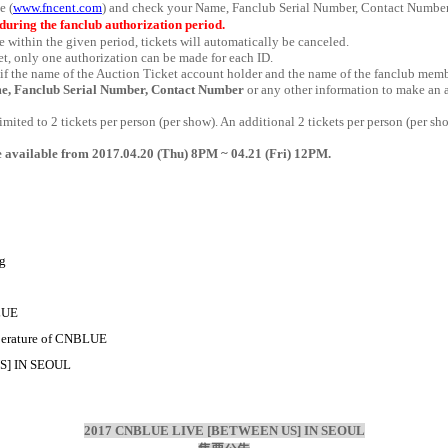
e (
www.fncent.com
) and check your Name, Fanclub Serial Number, Contact Numbe
during the fanclub authorization period.
e within the given period, tickets will automatically be canceled.
et, only one authorization can be made for each ID.
f the name of the Auction Ticket account holder and the name of the fanclub membe
e, Fanclub Serial Number, Contact Number
or any other information to make an a
limited to 2 tickets per person (per show). An additional 2 tickets per person (per s
re available from 2017.04.20 (Thu) 8PM ~ 04.21 (Fri) 12PM.
g
BLUE
mperature of CNBLUE
S] IN SEOUL
2017 CNBLUE LIVE [BETWEEN US] IN SEOUL