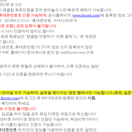
션티켓 로그인
 팬클럽 회원인증을 먼저 받아놓으시면 빠르게 예매가 가능합니다
.
휴대폰번호로 인증 가능하며
,
공식홈페이지
(
www.fncent.com
)
에 등록된 정보 
호
: 201601111111 /
휴대폰번호
: 01012345678
픈 포함
),
공란 입력이 불가합니다
.
 시 다시 인증하지 않아도 됩니다
.
 완료된 회원님은
‘
팬클럽 인증하기
’
버튼 클릭 시
, ‘
본 계정은
이 뜹니다
.
고유번호
,
휴대폰번호
]
이
3
가지 정보 모두 등록되지 않은
우
FNC
홈페이지 문의게시판 문의 및
cn@fncent.com
으로
완료하지 못한 분들은 선예매가 불가하며
,
이후 오픈되는 일반
꼭 기간 내 인증을 완료하여 주시기 바랍니다
.
웹
/
모바일 모두 가능하며
,
글로벌 페이지는 영문 웹에서만 가능합니다
.(
중문
,
일문
fncent.com
)
에 로그인 후
MY PAGE
에 등록된 본인의
이름
,
를
확인하여 주세요
.
정보 수정은 불가합니다
.
에 입금을 하지 않을 경우 해당 티켓은 자동으로 취소됩니다
.
옥션티켓 아이디로 한번의 인증만 가능하며
,
옥션티켓 아이디
의 이름이 달라도 인증이 가능합니다
.
휴대폰번호
외 타인의 정보를 이용하여 인증할 경우
,
법적인