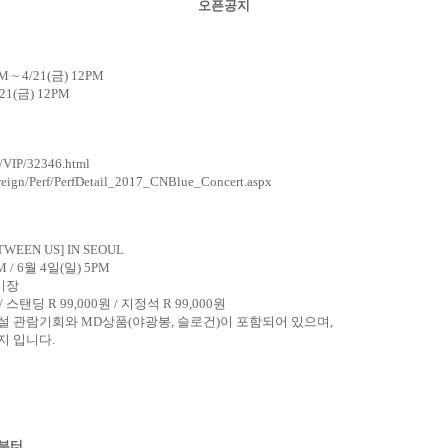
오픈공지
M ~ 4/21(
금
) 12PM
21(
금
) 12PM
r/VIP/32346.html
Foreign/Perf/PerfDetail_2017_CNBlue_Concert.aspx
ETWEEN US] IN SEOUL
M / 6
월
4
일
(
일
) 5PM
기장
/
스탠딩
R 99,000
원
/
지정석
R 99,000
원
허설 관람기회와
MD
상품
(
야광봉
,
슬로건
)
이 포함되어 있으며
,
지 입니다
.
부터