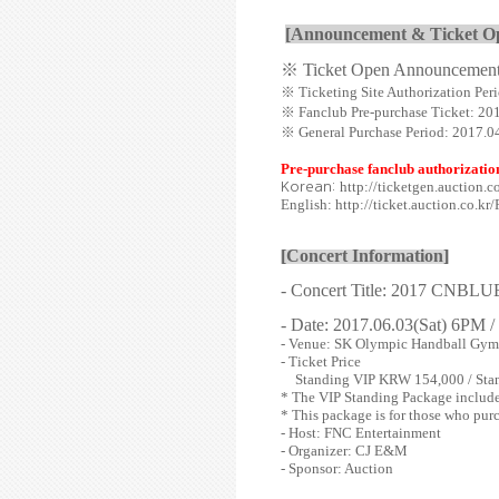
[Announcement & Ticket Op
※
Ticket Open Announcement:
※
Ticketing Site Authorization Pe
※
Fanclub Pre-purchase Ticket: 20
※
General Purchase Period: 2017.
Pre-purchase fanclub authorizatio
http://ticketgen.auction.
Korean:
English: http://ticket.auction.co.
[Concert Information]
- Concert Title: 2017 CN
- Date: 2017.06.03(Sat) 6PM 
- Venue:
SK Olympic Handball Gy
- Ticket Price
Standing VIP KRW 154,000 / Sta
* The VIP Standing Package includes
* This package is for those who pur
- Host: FNC Entertainment
- Organizer: CJ E&M
- Sponsor: Auction