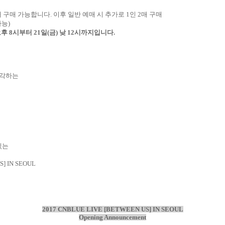
매 구매 가능합니다
.
이후 일반 예매 시 추가로
1
인
2
매 구매
가능
)
오후
8
시부터
21
일
(
금
)
낮
12
시까지입니다
.
생각하는
있는
S] IN SEOUL
2017 CNBLUE LIVE [BETWEEN US] IN SEOUL
Opening Announcement