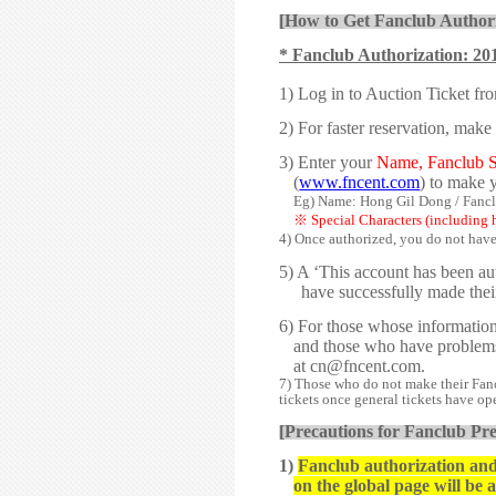
[How to Get Fanclub Authori
* Fanclub Authorization: 2
1) Log in to Auction Ticket fr
2) For faster reservation, make
3) Enter your
Name, Fanclub 
(
www.fncent.com
) to make 
Eg) Name: Hong Gil Dong / Fanc
※
Special Characters (including 
4) Once authorized, you do not have
5) A ‘This account has been a
have successfully made thei
6) For those whose informatio
and those who have problems 
at
cn@fncent.com
.
7) Those who do not make their Fancl
tickets once general tickets have op
[Precautions for Fanclub Pre
1)
Fanclub authorization and 
on the global page will be