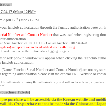
zation]
017.04.17 (Mon) 12PM~
th
om April 17
(Mon) 12PM
 your fanclub authorization through the fanclub authorization page on th
Serial Number and Contact Number
that was used when registering throu
your authorization.
lub Serial Number: 201601111111 / Contact Number: 01012345678
hyphens) and spaces cannot be identified when authorizing.
 to make another authorization when logging in again.
uthorized’ pop-up window will appear when clicking the ‘Fanclub autho
r fanclub authorization.
n [Name, Fanclub Serial Number and Contact Number] are not register
regarding authorization please visit the official FNC Website or cont
ub authorization during the authorization period will not be able to pre-purchase 
ened.
-purchase Tickets]
pre-purchase will be accessible via the Korean website and mobile
 available. (Pre-purchase cannot be made via the Chinese and Japan