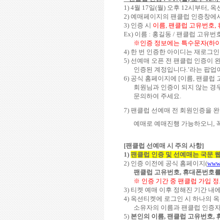
1) 4
월
17
일
(
월
)
오후
12
시부터
,
옥
2)
예매페이지의 팬클럽 인증창에서
3)
인증 시
이름
,
팬클럽 고유번호
,
Ex)
이름
:
홍길동
/
팬클럽 고유번
※인증 정보에는 특수문자
(
하이
4)
한 번 인증한 아이디는 재로그인
5)
선예매 오픈 전 팬클럽 인증이
인증된 계정입니다
.’
라는 팝업
6)
공식 홈페이지에
[
이름
,
팬클럽 
회원님과 인증이 되지 않는 경
문의하여 주세요
.
7)
팬클럽 선예매 전 회원인증을 
예매로 예매진행 가능하오니
,
[
팬클럽 선예매 시 주의 사항
]
1)
팬클럽 인증 및 선예매는 국문 
2)
인증 이전에 공식 홈페이지
(
www.
팬클럽 고유번호
,
휴대폰번호
※ 인증 기간 중 팬클럽 가입 
3)
티켓 예매 이후 정해진 기간 내
4)
옥션티켓에 로그인 시 하나의 
소유자의 이름과 팬클럽 인증자
5)
본인의 이름
,
팬클럽 고유번호
,