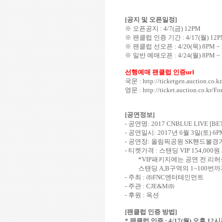
[
공지 및 오픈일정
]
※ 오픈공지
: 4/7(
금
) 12PM
※ 팬클럽 인증 기간
: 4/17(
월
) 12P
※ 팬클럽 선오픈
: 4/20(
목
) 8PM ~ 
※ 일반 예매오픈
: 4/24(
월
) 8PM ~
선행예매 팬클럽 인증
url
국문 : http://ticketgen.auction.co.k
영문 : http://ticket.auction.co.kr/
[
공연정보
]
-
공연명
: 2017 CNBLUE LIVE [B
-
공연일시
: 2017
년
6
월
3
일
(
토
) 6P
-
공연장
:
올림픽공원
SK
핸드볼경
-
티켓가격
:
스탠딩
VIP 154,000
원
*VIP
패키지에는 공연 전 리
스탠딩
A,B
구역의
1~100
번까
-
주최
:
㈜
FNC
엔터테인먼트
-
주관
: CJE&M
㈜
-
후원
:
옥션
[
팬클럽 인증 방법
]
*
팬클럽 인증
: 4/17(
월
)
오후
12
시