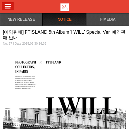
ALL MENU
NEW RELEASE
NOTICE
F'MEDIA
[예약판매] FTISLAND 5th Album 'I WILL' Special Ver. 예약판
매 안내
No. 27 | Date 2015.03.30 16:36