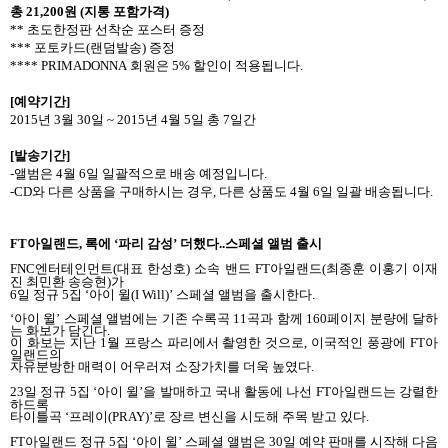
총
21,200
원
(
지통 포함가격
)
**
초도한정판 선착순 포스터 증정
***
포토카드
(
랜덤발송
)
증정
**** PRIMADONNA
회원은
5%
할인이 적용됩니다
.
[
예약기간
]
2015
년
3
월
30
일
~ 2015
년
4
월
5
일 총
7
일간
[
발송기간
]
-
앨범은
4
월
6
일 일괄적으로 배송 예정입니다
.
-CD
와 다른 상품을 구매하시는 경우
,
다른 상품도
4
월
6
일 일괄 배송됩니다
.
FT
아일랜드
,
록에 ‘파리 감성’ 더했다
..
스페셜 앨범 출시
FNC
엔터테인먼트
(
대표 한성호
)
소속 밴드
FT
아일랜드
(
최종훈 이홍기 이재
진 최민환 송승현
)
가
6
일 정규
5
집 ‘아이 윌
(I Will)
’ 스페셜 앨범을 출시한다
.
‘아이 윌’ 스페셜 앨범에는 기존 수록곡
11
곡과 함께
160
페이지 분량에 달하
는 화보가 담긴다
.
이 화보는 지난
1
월 프랑스 파리에서 촬영한 것으로
,
이국적인 풍광에
FT
아
일랜드의
자유분방한 매력이 어우러져 소장가치를 더욱 높였다
.
23
일 정규
5
집 ‘아이 윌’을 발매하고 국내 활동에 나선
FT
아일랜드는 강렬한
하드록
타이틀곡 ‘프레이
(PRAY)
’로 장르 변신을 시도해 주목 받고 있다
.
FT
아일랜드 정규
5
집 ‘아이 윌’ 스페셜 앨범은
30
일 예약 판매를 시작해 다음