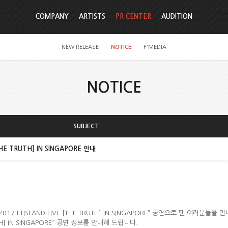
COMPANY
ARTISTS
PR CENTER
AUDITION
NEW RELEASE
NOTICE
F'MEDIA
NOTICE
SUBJECT
THE TRUTH] IN SINGAPORE 안내
2017 FTISLAND LIVE [THE TRUTH] IN SINGAPORE”
공연으로 팬 여러분들을 만
H] IN SINGAPORE”
공연 정보를 안내해 드립니다
.