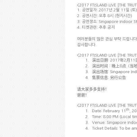
<2017 FTISLAND LIVE [THE TRU
1.
공연일자
: 2017
년
2
월
11
일
(
토
)
2.
공연시간
:
오후
8
시
(
현지시간
)
3.
공연장소
: Singapore Indoor S
4.
티켓관련
:
추후 공지
여러분들의 많은 관심 부탁 드립니다
감사합니다
.
<2017 FTISLAND LIVE [THE TRU
演出日期
年
月
1.
: 2017
2
11
2.
演出
时间
：
晚上
8
点
（
当
演出场馆
3.
: Singapore In
售票信息
另
行公告
4.
:
请
大家多多支持！
谢谢
！
<2017 FTISLAND LIVE [THE TRU
th
1.
Date: February 11
, 20
2.
Time: 8:00 PM (Local ti
3.
Venue: Singapore Indo
4.
Ticket Details: To be 