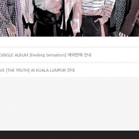
SINGLE ALBUM [Feeling Sensation] 예약판매 안내
IVE [THE TRUTH] IN KUALA LUMPUR 안내