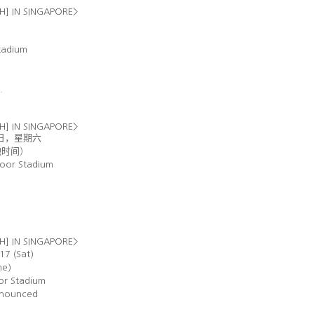
TH] IN SINGAPORE>
tadium
.
TH] IN SINGAPORE>
日
，
星期六
地时间
）
door Stadium
TH] IN SINGAPORE>
17 (Sat)
me)
or Stadium
announced