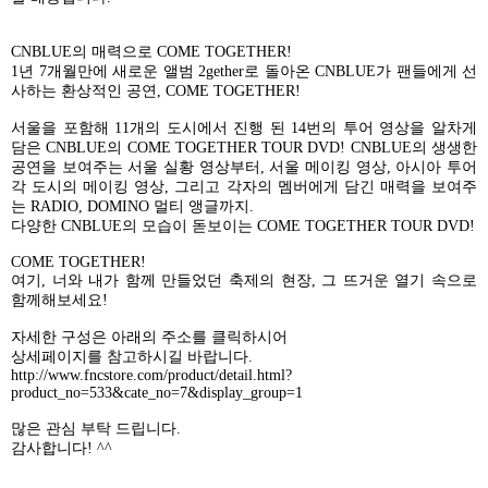
CNBLUE
의 매력으로
COME TOGETHER!
1
년
7
개월만에 새로운 앨범
2gether
로 돌아온
CNBLUE
가 팬들에게 선
사하는 환상적인 공연
, COME TOGETHER!
서울을 포함해
11
개의 도시에서 진행 된
14
번의 투어 영상을 알차게
담은
CNBLUE
의
COME TOGETHER TOUR DVD! CNBLUE
의 생생한
공연을 보여주는 서울 실황 영상부터
,
서울 메이킹 영상
,
아시아 투어
각 도시의 메이킹 영상
,
그리고 각자의 멤버에게 담긴 매력을 보여주
는
RADIO, DOMINO
멀티 앵글까지
.
다양한
CNBLUE
의 모습이 돋보이는
COME TOGETHER TOUR DVD!
COME TOGETHER!
여기
,
너와 내가 함께 만들었던 축제의 현장
,
그 뜨거운 열기 속으로
함께해보세요
!
자세한 구성은 아래의 주소를 클릭하시어
상세페이지를 참고하시길 바랍니다
.
http://www.fncstore.com/product/detail.html?
product_no=533&cate_no=7&display_group=1
많은 관심 부탁 드립니다
.
감사합니다
! ^^