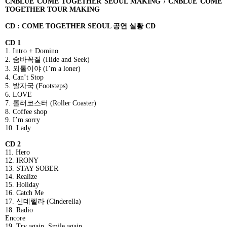
CNBLUE COME TOGETHER SEOUL MAKING / CNBLUE COME
TOGETHER TOUR MAKING
CD : COME TOGETHER SEOUL
공연 실황
CD
CD 1
1. Intro + Domino
2.
숨바꼭질
(Hide and Seek)
3.
외톨이야
(I’m a loner)
4. Can’t Stop
5.
발자국
(Footsteps)
6. LOVE
7.
롤러코스터
(Roller Coaster)
8. Coffee shop
9. I’m sorry
10. Lady
CD 2
11. Hero
12. IRONY
13. STAY SOBER
14. Realize
15. Holiday
16. Catch Me
17.
신데렐라
(Cinderella)
18. Radio
Encore
19. Try again, Smile again