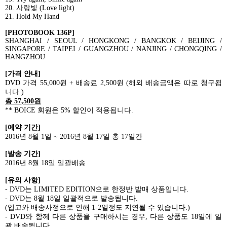
20.
사랑빛
(Love light)
21. Hold My Hand
[PHOTOBOOK 136P]
SHANGHAI / SEOUL / HONGKONG / BANGKOK / BEIJING /
SINGAPORE / TAIPEI / GUANGZHOU / NANJING / CHONGQING /
HANGZHOU
[
가격 안내
]
DVD
가격
55,000
원
+
배송료
2,500
원
(
해외 배송금액은 따로 청구됩
니다
.)
총
57,500
원
** BOICE
회원은
5%
할인이 적용됩니다
.
[
예약 기간
]
2016
년
8
월
1
일
~ 2016
년
8
월
17
일 총
17
일간
[
발송 기간
]
2016
년
8
월
18
일 일괄배송
[
유의 사항
]
- DVD
는
LIMITED EDITION
으로 한정반 발매 상품입니다
.
- DVD
는
8
월
18
일 일괄적으로 발송됩니다
.
(
입고와 배송사정으로 인해
1-2
일정도 지연될 수 있습니다
.)
- DVD
와 함께 다른 상품을 구매하시는 경우
,
다른 상품도
18
일에 일
괄 배송됩니다
.