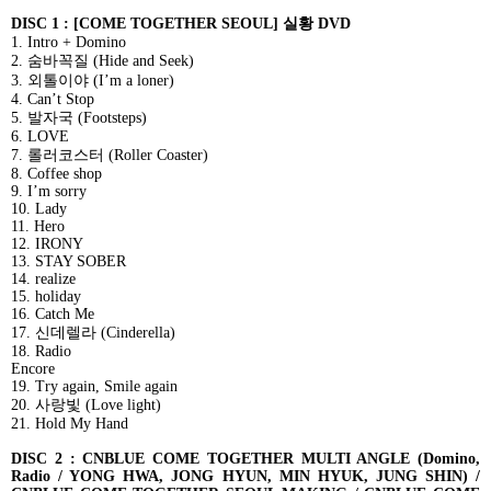
DISC 1 : [COME TOGETHER SEOUL]
실황
DVD
1. Intro + Domino
2.
숨바꼭질
(Hide and Seek)
3.
외톨이야
(I’m a loner)
4. Can’t Stop
5.
발자국
(Footsteps)
6. LOVE
7.
롤러코스터
(Roller Coaster)
8. Coffee shop
9. I’m sorry
10. Lady
11. Hero
12. IRONY
13. STAY SOBER
14. realize
15. holiday
16. Catch Me
17.
신데렐라
(Cinderella)
18. Radio
Encore
19. Try again, Smile again
20.
사랑빛
(Love light)
21. Hold My Hand
DISC 2 : CNBLUE COME TOGETHER MULTI ANGLE (Domino,
Radio / YONG HWA, JONG HYUN, MIN HYUK, JUNG SHIN) /