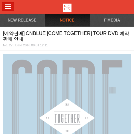
ALL MENU
NEW RELEASE
NOTICE
F'MEDIA
[예약판매] CNBLUE [COME TOGETHER] TOUR DVD 예약
판매 안내
No. 27 | Date 2016.08.01 12:11