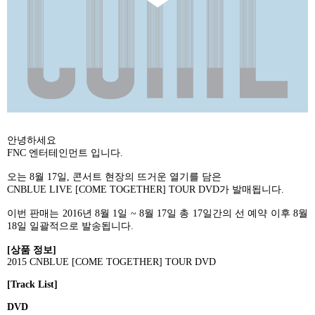
안녕하세요
FNC 엔터테인먼트
입니다
.
오는
8
월
17
일
,
콘서트 현장의 뜨거운 열기를 담은
CNBLUE LIVE [COME TOGETHER] TOUR DVD
가 발매됩니다
.
이번 판매는
2016
년
8
월
1
일
~ 8
월
17
일 총
17
일간의 선 예약 이후
8
월
18
일 일괄적으로 발송됩니다
.
[
상품 정보
]
2015 CNBLUE [COME TOGETHER] TOUR DVD
[Track List]
DVD