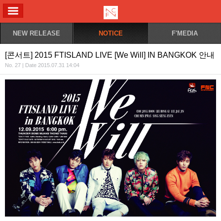
ALL MENU
NEW RELEASE
NOTICE
F'MEDIA
[콘서트] 2015 FTISLAND LIVE [We Will] IN BANGKOK 안내
No. 27 | Date 2015.07.31 14:04