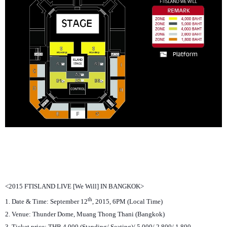
<2015 FTISLAND LIVE [We Will] IN BANGKOK>
th
1. Date & Time: September 12
, 2015, 6PM (Local Time)
2. Venue: Thunder Dome, Muang Thong Thani (Bangkok)
3. Ticket price: THB 4,000 (Standing/ Seating)/ 5,000/ 2,800/ 1,800