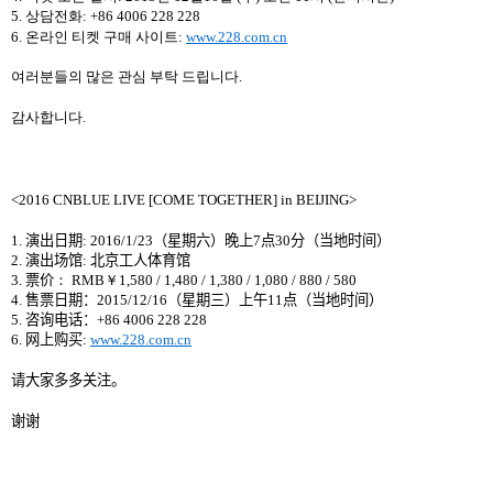
5.
상담전화
: +86 4006 228 228
6.
온라인 티켓 구매 사이트
:
www.228.com.cn
여러분들의 많은 관심 부탁 드립니다
.
감사합니다
.
<2016 CNBLUE LIVE [COME TOGETHER] in BEIJING>
1.
演出
日期
: 2016/1/23
（
星期
六
）
晚
上
7
点
30
分
（
当
地
时间
）
2.
演出
场馆
:
北京工人体育
馆
3.
票价
：
RMB
￥
1,580 / 1,480 / 1,380 / 1,080 / 880 / 580
4.
售票日期
：
2015/12/16
（
星期
三
）
上午
11
点
（
当
地
时间
）
5.
咨
询电话
：
+86 4006 228 228
6.
网上购买
:
www.228.com.cn
请大家多多关注
。
谢谢