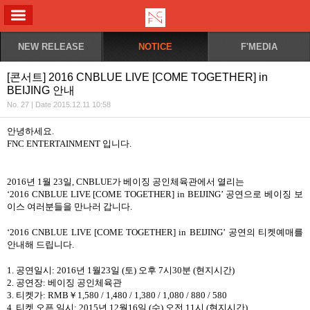
ALL MENU
NEW RELEASE
NOTICE
F'MEDIA
[콘서트] 2016 CNBLUE LIVE [COME TOGETHER] in
BEIJING 안내
No. 27 | Date 2015.12.11 10:58
안녕하세요
.
FNC ENTERTAINMENT
입니다
.
2016
년
1
월
23
일
, CNBLUE
가 베이징 공인체육관에서 열리는
‘
2016 CNBLUE LIVE [COME TOGETHER] in BEIJING
’
공연으로 베이징 보
이스 여러분들을 만나러 갑니다
.
‘
2016 CNBLUE LIVE [COME TOGETHER] in BEIJING
’
공연의 티켓예매를
안내해 드립니다
.
1.
공연일시
: 2016
년
1
월
23
일
(
토
)
오후
7
시
30
분
(
현지시간
)
2.
공연장
:
베이징 공인체육관
3.
티켓가
: RMB
￥
1,580 / 1,480 / 1,380 / 1,080 / 880 / 580
4.
티켓 오픈 일시
: 2015
년
12
월
16
일
(
수
)
오전
11
시
(
현지시간
)