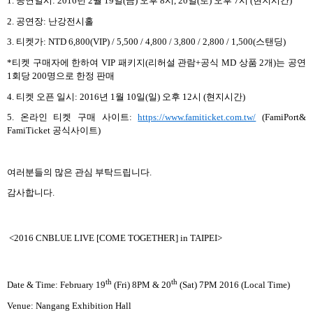
1.
공연일시
: 2016
년
2
월
19
일
(
금
)
오후
8
시
, 20
일
(
토
)
오후
7
시
(
현지시간
)
2.
공연장
:
난강전시홀
3.
티켓가
: NTD 6,800(VIP) / 5,500 / 4,800 / 3,800 / 2,800 / 1,500(
스탠딩
)
*
티켓 구매자에 한하여
VIP
패키지
(
리허설 관람
+
공식
MD
상품
2
개
)
는 공연
1
회당
200
명으로 한정 판매
4.
티켓 오픈 일시
: 2016
년
1
월
10
일
(
일
)
오후
12
시
(
현지시간
)
5.
온라인 티켓 구매 사이트
:
https://www.famiticket.com.tw/
(FamiPort&
FamiTicket
공식사이트
)
여러분들의 많은 관심 부탁드립니다
.
감사합니다
.
<2016 CNBLUE LIVE [COME TOGETHER] in TAIPEI>
th
th
Date & Time: February 19
(Fri) 8PM & 20
(Sat) 7PM 2016 (Local Time)
Venue: Nangang Exhibition Hall