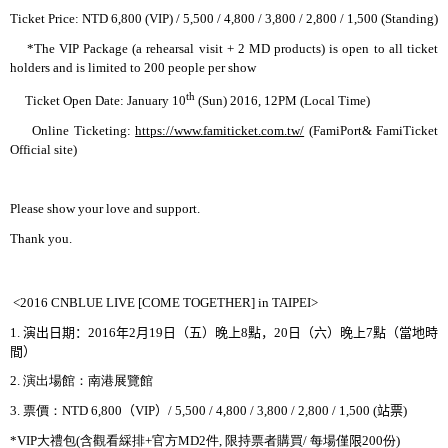
Ticket Price: NTD 6,800 (VIP) / 5,500 / 4,800 / 3,800 / 2,800 / 1,500 (Standing)
*The VIP Package (a rehearsal visit + 2 MD products) is open to all ticket
holders and is limited to 200 people per show
th
Ticket Open Date: January 10
(Sun) 2016, 12PM (Local Time)
Online Ticketing:
https://www.famiticket.com.tw/
(FamiPort& FamiTicket
Official site)
Please show your love and support.
Thank you.
<2016 CNBLUE LIVE [COME TOGETHER] in TAIPEI>
1.
演出日期：
2016
年
2
月
19
日（五）晚上
8
點，
20
日（六）晚上
7
點（當地時
間）
2.
演出場館：南港展覽館
3.
票價：
NTD 6,800
（
VIP
）
/ 5,500 / 4,800 / 3,800 / 2,800 / 1,500 (
站票
)
*VIP
大禮包
(
含觀看綵排
+
官方
MD2
件
,
限持票者購買
/
每場僅
限
200
份
)