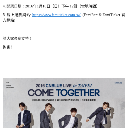
4.
開票日期：
2016
年
1
月
10
日（日）下午
12
點（當地時間）
5.
線上購票網站
:
https://www.famiticket.com.tw/
(FamiPort & FamiTicket
官
方網站
)
請大家多多支持
！
謝謝
！