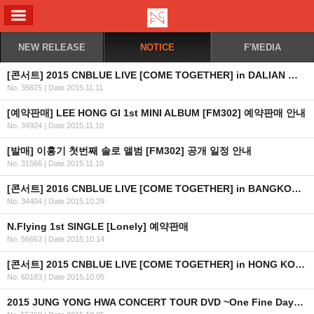
ALL MENU
NEW RELEASE
NOTICE
F'MEDIA
[콘서트] 2015 CNBLUE LIVE [COME TOGETHER] in DALIAN 일정 안내
No. 35675
|
Date 2015.11.11
[예약판매] LEE HONG GI 1st MINI ALBUM [FM302] 예약판매 안내
No. 34924
|
Date 2015.11.10
[발매] 이홍기 첫번째 솔로 앨범 [FM302] 공개 일정 안내
No. 31566
|
Date 2015.11.10
[콘서트] 2016 CNBLUE LIVE [COME TOGETHER] in BANGKOK 안내
No. 34404
|
Date 2015.10.29
N.Flying 1st SINGLE [Lonely] 예약판매
No. 56663
|
Date 2015.10.14
[콘서트] 2015 CNBLUE LIVE [COME TOGETHER] in HONG KONG 안내 (수정)
No. 60183
|
Date 2015.10.05
2015 JUNG YONG HWA CONCERT TOUR DVD ~One Fine Day~ 발매 안내