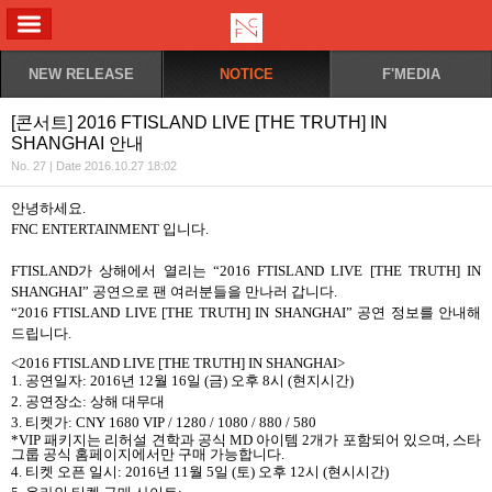
ALL MENU
NEW RELEASE
NOTICE
F'MEDIA
[콘서트] 2016 FTISLAND LIVE [THE TRUTH] IN
SHANGHAI 안내
No. 27 | Date 2016.10.27 18:02
안녕하세요
.
FNC ENTERTAINMENT
입니다
.
FTISLAND
가 상해에서 열리는
“2016 FTISLAND LIVE [THE TRUTH] IN
SHANGHAI”
공연으로 팬 여러분들을 만나러 갑니다
.
“2016 FTISLAND LIVE [THE TRUTH] IN SHANGHAI”
공연 정보를 안내해
드립니다
.
<2016 FTISLAND LIVE [THE TRUTH] IN SHANGHAI>
1.
공연일자
: 2016
년
12
월
16
일
(
금
)
오후
8
시
(
현지시간
)
2.
공연장소
:
상해 대무대
3.
티켓가
: CNY 1680 VIP / 1280 / 1080 / 880 / 580
*VIP
패키지는 리허설 견학과 공식
MD
아이템
2
개가 포함되어 있으며
,
스타
그룹 공식 홈페이지에서만 구매 가능합니다
.
4.
티켓 오픈 일시
: 2016
년
11
월
5
일
(
토
)
오후
12
시
(
현시시간
)