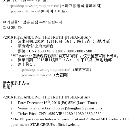
5.
온라인 티켓 구매 사이트
:
http://shop.newstargroup.com.cn/
(
스타그룹 공식 홈페이지
)
http://www.damai.cn/
(
따마이 사이트
)
여러분들의 많은 관심 부탁 드립니다
.
감사합니다
.
<2016 FTISLAND LIVE [THE TRUTH] IN SHANGHAI >
1.
演出日期
: 2016
年
12
月
16
日
（
五
），
晚上
8
点
（
当地时间
）
2.
演出
场馆
:
上海大舞台
3.
票价
：
CNY
1680 VIP / 1280 / 1080 / 880 / 580
*VIP
package
包括观看彩排和官方
MD
两件
，仅于星族官网上出售。
4.
售票
日期
：
2016
年
11
月
5
日
（
六
），
中午
12
点
（
当地时间
）
5.
网上购买
：
http://shop.newstargroup.com.cn/
（
星族官
网
）
http://www.damai.cn/
（
大
麦网
）
请
大家多多支持
！
谢谢
！
<2016 FTISLAND LIVE [THE TRUTH] IN SHANGHAI>
th
1.
Date: December 16
, 2016 (Fri) 8PM (Local Time)
2.
Venue: Shanghai Grand Stage (Shanghai Gymnasium)
3.
Ticket Price: CNY 1680 VIP / 1280 / 1080 / 880 / 580
*The VIP package includes a rehearsal visit and 2 official MD products. Onl
purchase on STAR GROUP's official website.