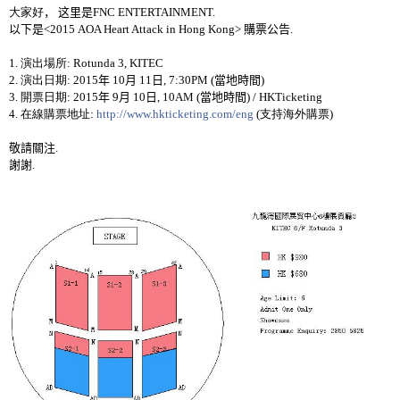
大家好
，
这里是
FN
C ENTERTAINMENT.
以下是
<2015 AOA Heart Attack in Hong Kong> 購票公告
.
1.
演出場所
: Rotunda 3, KITEC
2.
演出日期
: 2015
年
10
月
11
日
, 7:30PM (
當地時間
)
3.
開票日期
: 2015
年
9
月
10
日
, 10AM (
當地時間
) / HKTicketing
4.
在線購票地址
:
http://www.hkticketing.com/eng
(
支持海外購票
)
敬請關注
.
謝謝
.