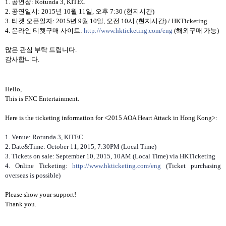
1.
공연장
: Rotunda 3, KITEC
2.
공연일시
: 2015
년
10
월
11
일
,
오후
7:30 (
현지시간
)
3.
티켓 오픈일자
: 2015
년
9
월
10
일
,
오전
10
시
(
현지시간
) / HKTicketing
4.
온라인 티켓구매 사이트
:
http://www.hkticketing.com/eng
(
해외구매 가능
)
많은 관심 부탁 드립니다
.
감사합니다
.
Hello,
This is FNC Entertainment.
Here is the ticketing information for <2015 AOA Heart Attack in Hong Kong>:
1. Venue: Rotunda 3, KITEC
2. Date&Time: October 11, 2015, 7:30PM (Local Time)
3. Tickets on sale: September 10, 2015, 10AM (Local Time) via HKTicketing
4. Online Ticketing:
http://www.hkticketing.com/eng
(Ticket purchasing
overseas is possible)
Please show your support!
Thank you.