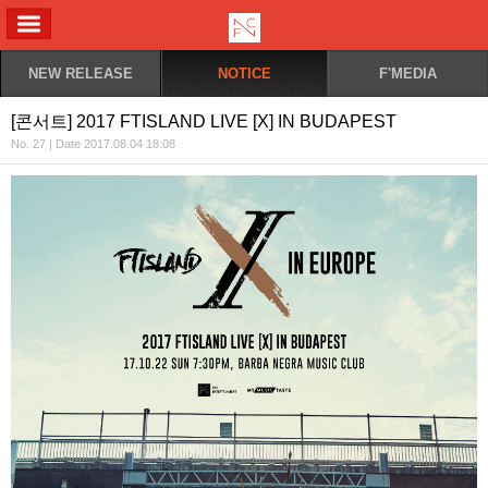
ALL MENU
NEW RELEASE
NOTICE
F'MEDIA
[콘서트] 2017 FTISLAND LIVE [X] IN BUDAPEST
No. 27 | Date 2017.08.04 18:08