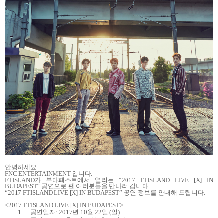
안녕하세요
FNC ENTERTAINMENT
입니다
.
FTISLAND
가 부다페스트에서 열리는
“2017 FTISLAND LIVE [X] IN
BUDAPEST”
공연으로 팬 여러분들을 만나러 갑니다
.
“2017 FTISLAND LIVE [X] IN BUDAPEST”
공연 정보를 안내해 드립니다
.
<2017 FTISLAND LIVE [X] IN BUDAPEST>
1.
공연일자
: 2017
년
10
월
22
일
(
일
)