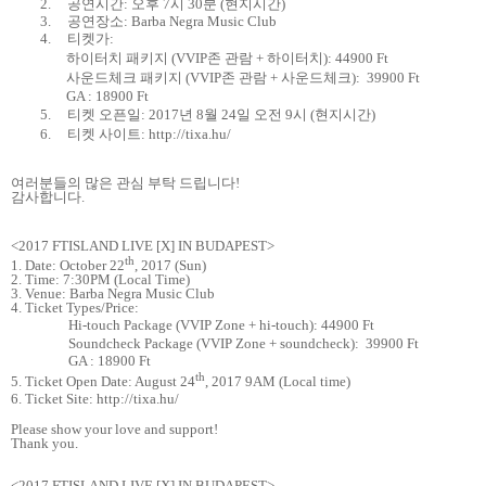
2.
공연시간
:
오후
7
시
30
분
(
현지시간
)
3.
공연장소
: Barba Negra Music Club
4.
티켓가
:
하이터치 패키지
(VVIP
존 관람
+
하이터치
): 44900 Ft
사운드체크 패키지
(VVIP
존 관람
+
사운드체크
): 39900 Ft
GA : 18900 Ft
5.
티켓 오픈일
: 2017
년
8
월
24
일 오전
9
시
(
현지시간
)
6.
티켓 사이트
: http://tixa.hu/
여러분들의 많은 관심 부탁 드립니다
!
감사합니다
.
<2017 FTISLAND LIVE [X] IN BUDAPEST>
th
1. Date: October 22
, 2017 (Sun)
2. Time: 7:30PM (Local Time)
3. Venue: Barba Negra Music Club
4. Ticket Types/Price:
Hi-touch Package (VVIP Zone + hi-touch): 44900 Ft
Soundcheck Package (VVIP Zone + soundcheck): 39900 Ft
GA : 18900 Ft
th
5. Ticket Open Date: August 24
, 2017 9AM (Local time)
6. Ticket Site: http://tixa.hu/
Please show your love and support!
Thank you.
<2017 FTISLAND LIVE [X] IN BUDAPEST>