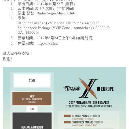
1.
演出日期：
2017
年
10
月
22
日
(
周日
)
2.
演出
时间
:
晚
上
7
点
30
分
(
当
地
时间
)
3.
演出
场馆
：
Barba Negra Music Club
4.
票价
：
Hi-touch Package (VVIP Zone + hi-touch): 44900 Ft
Soundcheck Package (VVIP Zone + soundcheck): 39900 Ft
GA : 18900 Ft
5.
售票
时间
：
2017
年
8
月
24
日上午
9
点
(
当
地
时间
)
6.
售票
网
站
：
http://tixa.hu/
请
大家多多支持！
谢谢
！