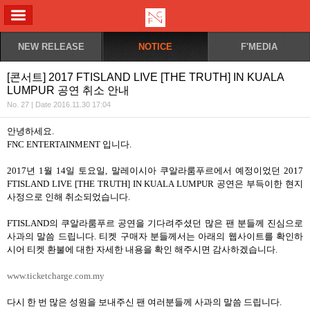
ALL MENU
NEW RELEASE
NOTICE
F'MEDIA
[콘서트] 2017 FTISLAND LIVE [THE TRUTH] IN KUALA
LUMPUR 공연 취소 안내
No. 27 | Date 2016.11.30 17:04
안녕하세요
.
FNC ENTERTAINMENT
입니다
.
2017
년
1
월
14
일 토요일
,
말레이시아 쿠알라룸푸르에서 예정이었던
2017
FTISLAND LIVE [THE TRUTH] IN KUALA LUMPUR
공연은 부득이한 현지
사정으로 인해 취소되었습니다
.
FTISLAND
의 쿠알라룸푸르 공연을 기다려주셨던 많은 팬 분들께 진심으로
사과의 말씀 드립니다
.
티켓 구매자 분들께서는 아래의 웹사이트를 확인하
시어 티켓 환불에 대한 자세한 내용을 확인 해주시면 감사하겠습니다
.
www.ticketcharge.com.my
다시 한 번 많은 성원을 보내주신 팬 여러분들께 사과의 말씀 드립니다
.