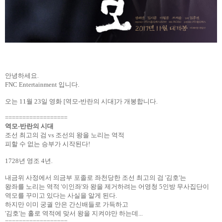
안녕하세요
.
FNC Entertainment
입니다
.
오는
11
월
23
일 영화
[
역모
-
반란의 시대
]
가 개봉합니다
.
==================
역모
-
반란의 시대
조선 최고의 검
vs
조선의 왕을 노리는 역적
피할 수 없는 승부가 시작된다
!
1728
년 영조
4
년
.
내금위 사정에서 의금부 포졸로 좌천당한 조선 최고의 검
'
김호
'
는
왕좌를 노리는 역적
'
이인좌
'
와 왕을 제거하려는 어영청
5
인방 무사집단이
역모를 꾸미고 있다는 사실을 알게 된다
.
하지만 이미 궁궐 안은 간신배들로 가득하고
'
김호
'
는 홀로 역적에 맞서 왕을 지켜야만 하는데
...
==================