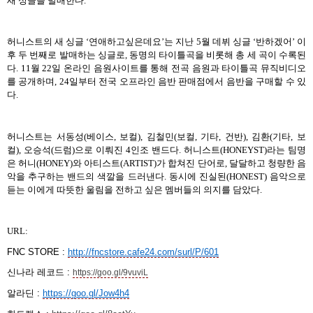
새 싱글을 발매한다.
허니스트의 새 싱글 ‘연애하고싶은데요’는 지난 5월 데뷔 싱글 ‘반하겠어’ 이
후 두 번째로 발매하는 싱글로, 동명의 타이틀곡을 비롯해 총 세 곡이 수록된
다. 11월 22일 온라인 음원사이트를 통해 전곡 음원과 타이틀곡 뮤직비디오
를 공개하며, 24일부터 전국 오프라인 음반 판매점에서 음반을 구매할 수 있
다.
허니스트는 서동성(베이스, 보컬), 김철민(보컬, 기타, 건반), 김환(기타, 보
컬), 오승석(드럼)으로 이뤄진 4인조 밴드다. 허니스트(HONEYST)라는 팀명
은 허니(HONEY)와 아티스트(ARTIST)가 합쳐진 단어로, 달달하고 청량한 음
악을 추구하는 밴드의 색깔을 드러낸다. 동시에 진실된(HONEST) 음악으로
듣는 이에게 따뜻한 울림을 전하고 싶은 멤버들의 의지를 담았다.
URL:
FNC STORE :
http://fncstore.cafe24.com/surl/P/601
신나라 레코드
:
https://goo.gl/9vuviL
알라딘
:
https://goo.gl/Jow4h4