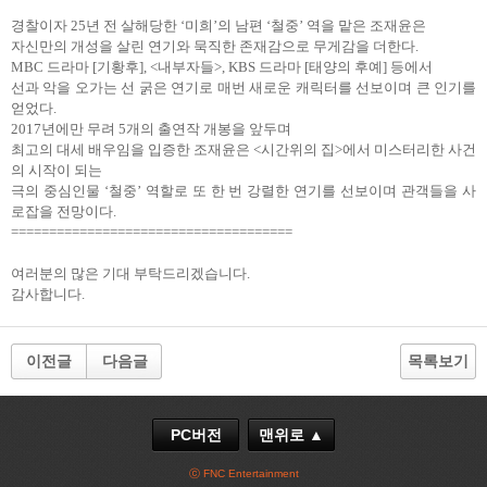
경찰이자 25년 전 살해당한 ‘미희’의 남편 ‘철중’ 역을 맡은 조재윤은
자신만의 개성을 살린 연기와 묵직한 존재감으로 무게감을 더한다.
MBC 드라마 [기황후], <내부자들>, KBS 드라마 [태양의 후예] 등에서
선과 악을 오가는 선 굵은 연기로 매번 새로운 캐릭터를 선보이며 큰 인기를
얻었다.
2017년에만 무려 5개의 출연작 개봉을 앞두며
최고의 대세 배우임을 입증한 조재윤은 <시간위의 집>에서 미스터리한 사건
의 시작이 되는
극의 중심인물 ‘철중’ 역할로 또 한 번 강렬한 연기를 선보이며 관객들을 사
로잡을 전망이다.
=====================================
여러분의 많은 기대 부탁드리겠습니다.
감사합니다.
이전글
다음글
목록보기
PC버전
맨위로 ▲
ⓒ FNC Entertainment