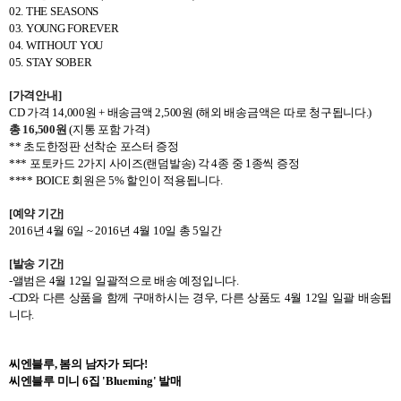
02. THE SEASONS
03. YOUNG FOREVER
04. WITHOUT YOU
05. STAY SOBER
[
가격안내
]
CD
가격
14,000
원
+
배송금액
2,500
원
(
해외 배송금액은 따로 청구됩니다
.)
총
16,500
원
(
지통 포함 가격
)
**
초도한정판 선착순 포스터 증정
***
포토카드
2
가지 사이즈
(
랜덤발송
)
각
4
종 중
1
종씩 증정
**** BOICE
회원은
5%
할인이 적용됩니다
.
[
예약 기간
]
2016
년
4
월
6
일
~ 2016
년
4
월
10
일 총
5
일간
[
발송 기간
]
-
앨범은
4
월
12
일 일괄적으로 배송 예정입니다
.
-CD
와 다른 상품을 함께 구매하시는 경우
,
다른 상품도
4
월
12
일 일괄 배송됩
니다
.
씨엔블루
,
봄의 남자가 되다
!
씨엔블루 미니
6
집
'Blueming'
발매