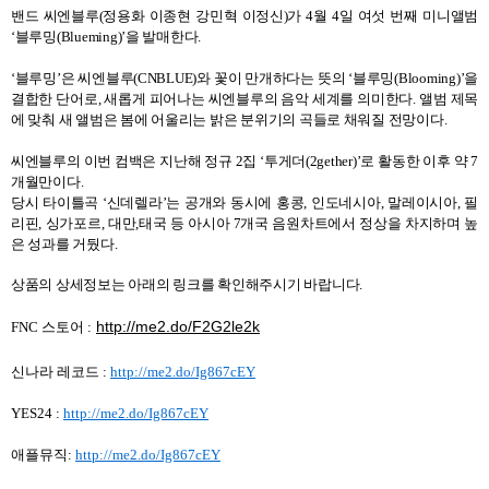
밴드 씨엔블루
(
정용화 이종현 강민혁 이정신
)
가
4
월
4
일 여섯 번째 미니앨범
‘
블루밍
(Blueming)’
을 발매한다
.
‘
블루밍
’
은 씨엔블루
(CNBLUE)
와 꽃이 만개하다는 뜻의
‘
블루밍
(Blooming)’
을
결합한 단어로
,
새롭게 피어나는 씨엔블루의 음악 세계를 의미한다
.
앨범 제목
에 맞춰 새 앨범은 봄에 어울리는 밝은 분위기의 곡들로 채워질 전망이다
.
씨엔블루의 이번 컴백은 지난해 정규
2
집
‘
투게더
(2gether)’
로 활동한 이후 약
7
개월만이다
.
당시 타이틀곡
‘
신데렐라
’
는 공개와 동시에 홍콩
,
인도네시아
,
말레이시아
,
필
리핀
,
싱가포르
,
대만
,
태국 등 아시아
7
개국 음원차트에서 정상을 차지하며 높
은 성과를 거뒀다
.
상품의 상세정보는 아래의 링크를 확인해주시기 바랍니다
.
http://me2.do/F2G2le2k
FNC 스토어 :
신나라 레코드 :
http://me2.do/Ig867cEY
YES24 :
http://me2.do/Ig867cEY
애플뮤직:
http://me2.do/Ig867cEY