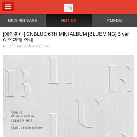
ALL MENU
NEW RELEASE
NOTICE
F'MEDIA
[예약판매] CNBLUE 6TH MINI ALBUM [BLUEMING] B ver.
예약판매 안내
No. 27 | Date 2016.04.06 15:10