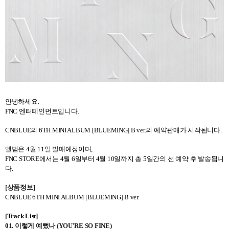
안녕하세요
.
FNC 엔터테인먼트
입니다
.
CNBLUE
의
6TH MINI ALBUM [BLUEMING] B ver.
의 예약판매가 시작됩니다
.
앨범은
4
월
11
일 발매예정이며
,
FNC STORE
에서는
4
월
6
일부터
4
월
10
일까지 총
5
일간의 선 예약 후 발송됩니
다
.
[
상품정보
]
CNBLUE 6TH MINI ALBUM [BLUEMING] B ver.
[Track List]
01.
이렇게 예뻤나
(YOU'RE SO FINE)